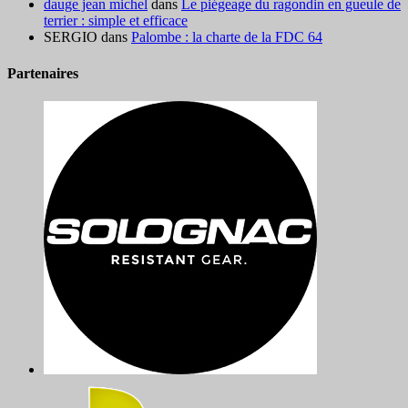
dauge jean michel
dans
Le piégeage du ragondin en gueule de
terrier : simple et efficace
SERGIO
dans
Palombe : la charte de la FDC 64
Partenaires