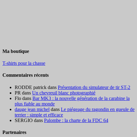
Ma boutique
T-shirts pour la chasse
Commentaires récents
RODDE patrick
dans
Présentation du simulateur de tir ST-2
PR
dans
Un chevreuil blanc photographié
Flo
dans
Bar MK3 : la nouvelle génération de la carabine la
plus fiable au monde
dauge jean michel
dans
Le piégeage du ragondin en gueule de
terrier : simple et efficace
SERGIO
dans
Palombe : la charte de la FDC 64
Partenaires