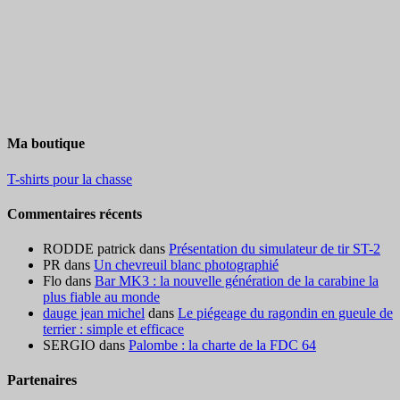
Ma boutique
T-shirts pour la chasse
Commentaires récents
RODDE patrick
dans
Présentation du simulateur de tir ST-2
PR
dans
Un chevreuil blanc photographié
Flo
dans
Bar MK3 : la nouvelle génération de la carabine la
plus fiable au monde
dauge jean michel
dans
Le piégeage du ragondin en gueule de
terrier : simple et efficace
SERGIO
dans
Palombe : la charte de la FDC 64
Partenaires