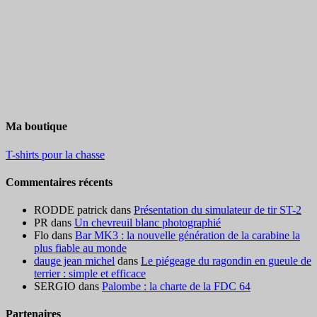
Ma boutique
T-shirts pour la chasse
Commentaires récents
RODDE patrick
dans
Présentation du simulateur de tir ST-2
PR
dans
Un chevreuil blanc photographié
Flo
dans
Bar MK3 : la nouvelle génération de la carabine la
plus fiable au monde
dauge jean michel
dans
Le piégeage du ragondin en gueule de
terrier : simple et efficace
SERGIO
dans
Palombe : la charte de la FDC 64
Partenaires