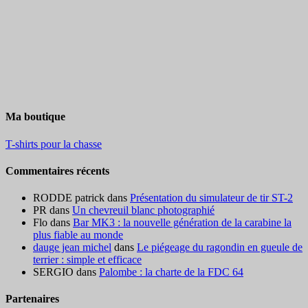
Ma boutique
T-shirts pour la chasse
Commentaires récents
RODDE patrick
dans
Présentation du simulateur de tir ST-2
PR
dans
Un chevreuil blanc photographié
Flo
dans
Bar MK3 : la nouvelle génération de la carabine la
plus fiable au monde
dauge jean michel
dans
Le piégeage du ragondin en gueule de
terrier : simple et efficace
SERGIO
dans
Palombe : la charte de la FDC 64
Partenaires