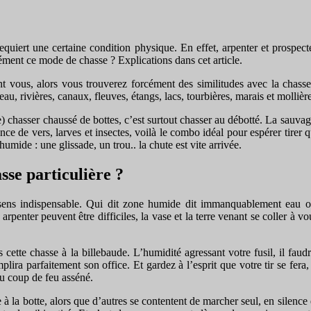
requiert une certaine condition physique. En effet, arpenter et prospec
sément ce mode de chasse ? Explications dans cet article.
nt vous, alors vous trouverez forcément des similitudes avec la chasse 
au, rivières, canaux, fleuves, étangs, lacs, tourbières, marais et molliè
 chasser chaussé de bottes, c’est surtout chasser au débotté. La sauvag
ce de vers, larves et insectes, voilà le combo idéal pour espérer tirer 
humide : une glissade, un trou.. la chute est vite arrivée.
sse particulière ?
 sens indispensable. Qui dit zone humide dit immanquablement eau o
 arpenter peuvent être difficiles, la vase et la terre venant se coller à 
s cette chasse à la billebaude. L’humidité agressant votre fusil, il fa
lira parfaitement son office. Et gardez à l’esprit que votre tir se fera
au coup de feu asséné.
à la botte, alors que d’autres se contentent de marcher seul, en silence