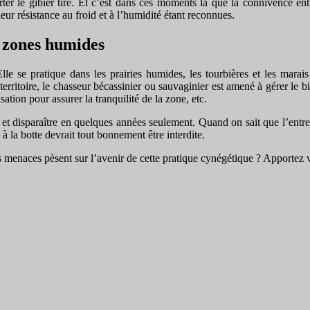
rter le gibier tiré. Et c’est dans ces moments là que la connivence ent
eur résistance au froid et à l’humidité étant reconnues.
s zones humides
Elle se pratique dans les prairies humides, les tourbières et les mara
erritoire, le chasseur bécassinier ou sauvaginier est amené à gérer le b
tion pour assurer la tranquilité de la zone, etc.
t disparaître en quelques années seulement. Quand on sait que l’entreti
 la botte devrait tout bonnement être interdite.
menaces pèsent sur l’avenir de cette pratique cynégétique ? Apportez vot