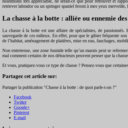
néanmoins très appréciable, ne serait-ce que pour retrouver et rappo
retriever labrador ou un springer spaniel feront à mes yeux merveille, l
La chasse à la botte : alliée ou ennemie de
La chasse à la botte est une affaire de spécialistes, de passionnés. 
sauvegarde de ces milieux. En effet, pour que le gibier fréquente son t
de l’habitat, aménagement de platières, mise en eau, fauchages, mobilisa
Non entretenue, une zone humide telle qu’un marais peut se refermer e
mal comment certains de nos détracteurs peuvent penser que la chasse à
Et vous, pratiquez-vous ce type de chasse ? Pensez-vous que certaines 
Partagez cet article sur:
Partager la publication "Chasse à la botte : de quoi parle-t-on ?"
Facebook
Twitter
Google+
Pinterest
E-mail