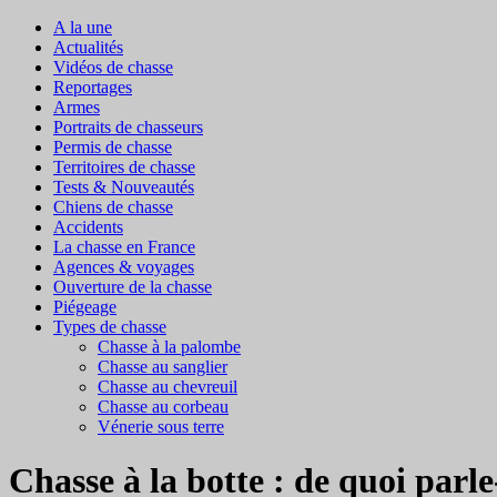
A la une
Actualités
Vidéos de chasse
Reportages
Armes
Portraits de chasseurs
Permis de chasse
Territoires de chasse
Tests & Nouveautés
Chiens de chasse
Accidents
La chasse en France
Agences & voyages
Ouverture de la chasse
Piégeage
Types de chasse
Chasse à la palombe
Chasse au sanglier
Chasse au chevreuil
Chasse au corbeau
Vénerie sous terre
Chasse à la botte : de quoi parle