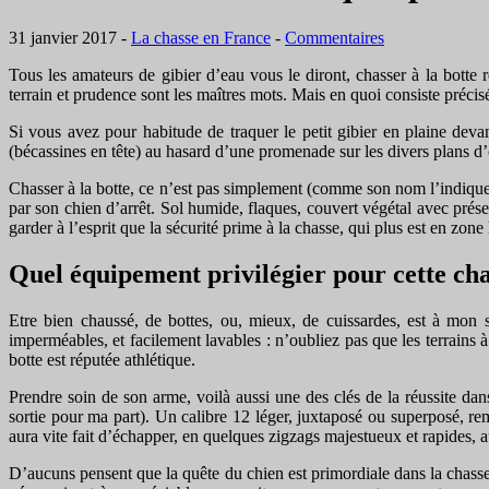
31 janvier 2017
-
La chasse en France
-
Commentaires
Tous les amateurs de gibier d’eau vous le diront, chasser à la botte 
terrain et prudence sont les maîtres mots. Mais en quoi consiste préci
Si vous avez pour habitude de traquer le petit gibier en plaine deva
(bécassines en tête) au hasard d’une promenade sur les divers plans d’e
Chasser à la botte, ce n’est pas simplement (comme son nom l’indique)
par son chien d’arrêt. Sol humide, flaques, couvert végétal avec présen
garder à l’esprit que la sécurité prime à la chasse, qui plus est en zone 
Quel équipement privilégier pour cette cha
Etre bien chaussé, de bottes, ou, mieux, de cuissardes, est à mon
imperméables, et facilement lavables : n’oubliez pas que les terrains à
botte est réputée athlétique.
Prendre soin de son arme, voilà aussi une des clés de la réussite dan
sortie pour ma part). Un calibre 12 léger, juxtaposé ou superposé, remp
aura vite fait d’échapper, en quelques zigzags majestueux et rapides, 
D’aucuns pensent que la quête du chien est primordiale dans la chasse 