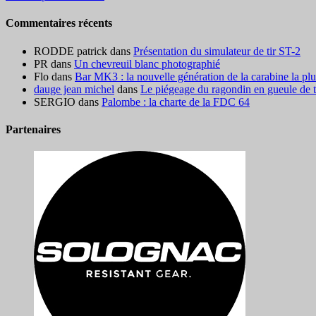
Commentaires récents
RODDE patrick
dans
Présentation du simulateur de tir ST-2
PR
dans
Un chevreuil blanc photographié
Flo
dans
Bar MK3 : la nouvelle génération de la carabine la pl
dauge jean michel
dans
Le piégeage du ragondin en gueule de ter
SERGIO
dans
Palombe : la charte de la FDC 64
Partenaires