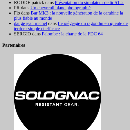
RODDE patrick
dans
Présentation du simulateur de tir ST-2
PR
dans
Un chevreuil blanc photographié
Flo
dans
Bar MK3 : la nouvelle génération de la carabine la
plus fiable au monde
dauge jean michel
dans
Le piégeage du ragondin en gueule de
terrier : simple et efficace
SERGIO
dans
Palombe : la charte de la FDC 64
Partenaires