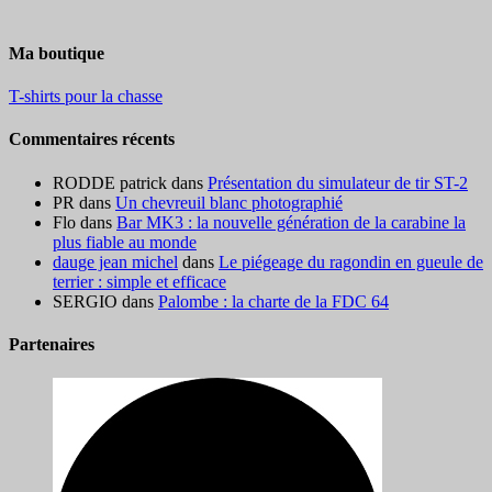
Ma boutique
T-shirts pour la chasse
Commentaires récents
RODDE patrick
dans
Présentation du simulateur de tir ST-2
PR
dans
Un chevreuil blanc photographié
Flo
dans
Bar MK3 : la nouvelle génération de la carabine la
plus fiable au monde
dauge jean michel
dans
Le piégeage du ragondin en gueule de
terrier : simple et efficace
SERGIO
dans
Palombe : la charte de la FDC 64
Partenaires