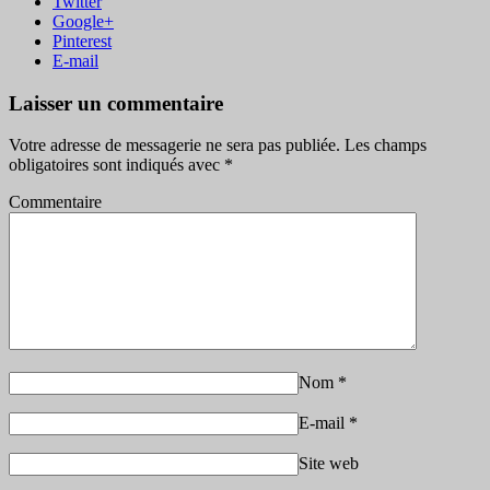
Twitter
Google+
Pinterest
E-mail
Laisser un commentaire
Votre adresse de messagerie ne sera pas publiée.
Les champs
obligatoires sont indiqués avec
*
Commentaire
Nom
*
E-mail
*
Site web