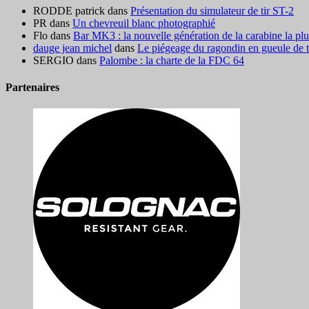
RODDE patrick
dans
Présentation du simulateur de tir ST-2
PR
dans
Un chevreuil blanc photographié
Flo
dans
Bar MK3 : la nouvelle génération de la carabine la pl
dauge jean michel
dans
Le piégeage du ragondin en gueule de ter
SERGIO
dans
Palombe : la charte de la FDC 64
Partenaires