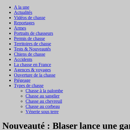
A la une
Actualités
Vidéos de chasse
Reportages
Armes
Portraits de chasseurs
Permis de chasse
Territoires de chasse
Tests & Nouveautés
Chiens de chasse
Accidents
La chasse en France
Agences & voyages
Ouverture de la chasse
Piégeage
Types de chasse
Chasse à la palombe
Chasse au sanglier
Chasse au chevreuil
Chasse au corbeau
Vénerie sous terre
Nouveauté : Blaser lance une g