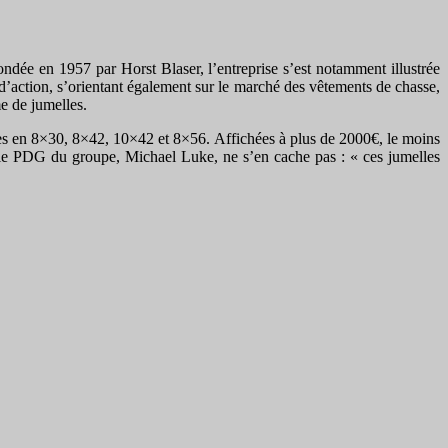
ondée en 1957 par Horst Blaser, l’entreprise s’est notamment illustrée
action, s’orientant également sur le marché des vêtements de chasse,
e de jumelles.
ées en 8×30, 8×42, 10×42 et 8×56. Affichées à plus de 2000€, le moins
, le PDG du groupe, Michael Luke, ne s’en cache pas : « ces jumelles