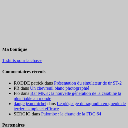
Ma boutique
T-shirts pour la chasse
Commentaires récents
RODDE patrick
dans
Présentation du simulateur de tir ST-2
PR
dans
Un chevreuil blanc photographié
Flo
dans
Bar MK3 : la nouvelle génération de la carabine la
plus fiable au monde
dauge jean michel
dans
Le piégeage du ragondin en gueule de
terrier : simple et efficace
SERGIO
dans
Palombe : la charte de la FDC 64
Partenaires