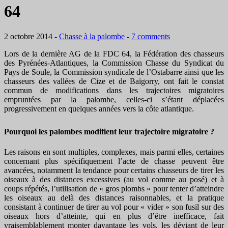
64
2 octobre 2014
-
Chasse à la palombe
-
7 comments
Lors de la dernière AG de la FDC 64, la Fédération des chasseurs
des Pyrénées-Atlantiques, la Commission Chasse du Syndicat du
Pays de Soule, la Commission syndicale de l’Ostabarre ainsi que les
chasseurs des vallées de Cize et de Baïgorry, ont fait le constat
commun de modifications dans les trajectoires migratoires
empruntées par la palombe, celles-ci s’étant déplacées
progressivement en quelques années vers la côte atlantique.
Pourquoi les palombes modifient leur trajectoire migratoire ?
Les raisons en sont multiples, complexes, mais parmi elles, certaines
concernant plus spécifiquement l’acte de chasse peuvent être
avancées, notamment la tendance pour certains chasseurs de tirer les
oiseaux à des distances excessives (au vol comme au posé) et à
coups répétés, l’utilisation de « gros plombs » pour tenter d’atteindre
les oiseaux au delà des distances raisonnables, et la pratique
consistant à continuer de tirer au vol pour « vider » son fusil sur des
oiseaux hors d’atteinte, qui en plus d’être inefficace, fait
vraisemblablement monter davantage les vols, les déviant de leur