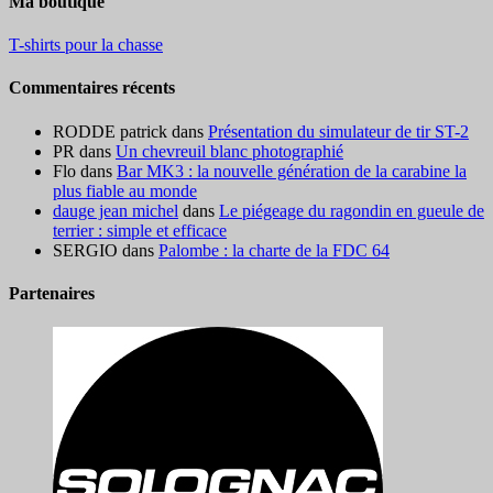
Ma boutique
T-shirts pour la chasse
Commentaires récents
RODDE patrick
dans
Présentation du simulateur de tir ST-2
PR
dans
Un chevreuil blanc photographié
Flo
dans
Bar MK3 : la nouvelle génération de la carabine la
plus fiable au monde
dauge jean michel
dans
Le piégeage du ragondin en gueule de
terrier : simple et efficace
SERGIO
dans
Palombe : la charte de la FDC 64
Partenaires