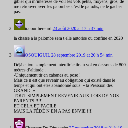
gibier qui m’intéresse de voir les vols petits, moyens, gros, de
me retrouver avec les palombes c’est le paradis, ne le gacher
pas.
iralour berenrd
23 août 2020 at 17 h 37 min
la chasse a la palombe sera t elle autorise ou confine en 2020
OSQUIGUIL
28 septembre 2019 at 20 h 54 min
Déjà et tout simplement interdir le tir au vol en dessous de 800
mètres d’altitude .
-Uniquement tir en cabanes au pose !
Mais ce n est que revenir au obligation qui existé dans le
temps et qui ont etes abandonné sous » la Pression des
GRAND »
TOUT SIMPLEMENT REVENIR AUX LOIS DE NOS
PARENTS !!!!!
ET CELA ET FACILE
MAIS LA FÉDÉ N EN A PAS ENVIE !!!!
Chasseur Du Dimanche
27 novembre 2018 at 21 h 10