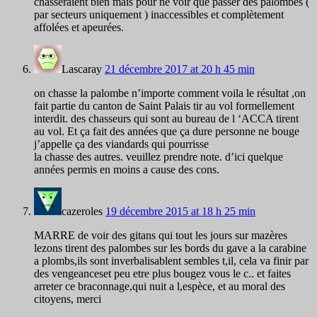
chasseraient bien mais pour ne voir que passer des palombes (
par secteurs uniquement ) inaccessibles et complètement
affolées et apeurées.
Lascaray
21 décembre 2017 at 20 h 45 min
on chasse la palombe n’importe comment voila le résultat ,on
fait partie du canton de Saint Palais tir au vol formellement
interdit. des chasseurs qui sont au bureau de l ‘ACCA tirent
au vol. Et ça fait des années que ça dure personne ne bouge
j’appelle ça des viandards qui pourrisse
la chasse des autres. veuillez prendre note. d’ici quelque
années permis en moins a cause des cons.
cazeroles
19 décembre 2015 at 18 h 25 min
MARRE de voir des gitans qui tout les jours sur mazères
lezons tirent des palombes sur les bords du gave a la carabine
a plombs,ils sont inverbalisablent sembles t,il, cela va finir par
des vengeanceset peu etre plus bougez vous le c.. et faites
arreter ce braconnage,qui nuit a l,espèce, et au moral des
citoyens, merci