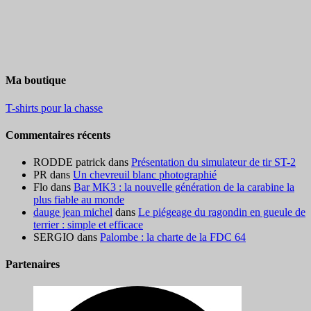
Ma boutique
T-shirts pour la chasse
Commentaires récents
RODDE patrick
dans
Présentation du simulateur de tir ST-2
PR
dans
Un chevreuil blanc photographié
Flo
dans
Bar MK3 : la nouvelle génération de la carabine la
plus fiable au monde
dauge jean michel
dans
Le piégeage du ragondin en gueule de
terrier : simple et efficace
SERGIO
dans
Palombe : la charte de la FDC 64
Partenaires