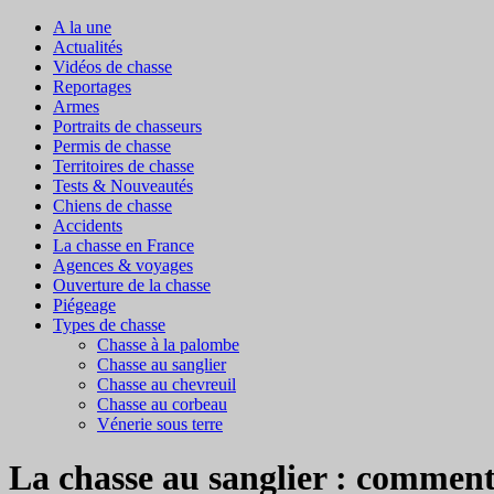
A la une
Actualités
Vidéos de chasse
Reportages
Armes
Portraits de chasseurs
Permis de chasse
Territoires de chasse
Tests & Nouveautés
Chiens de chasse
Accidents
La chasse en France
Agences & voyages
Ouverture de la chasse
Piégeage
Types de chasse
Chasse à la palombe
Chasse au sanglier
Chasse au chevreuil
Chasse au corbeau
Vénerie sous terre
La chasse au sanglier : comment