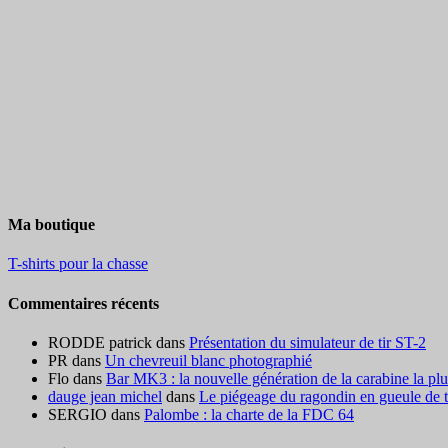
Ma boutique
T-shirts pour la chasse
Commentaires récents
RODDE patrick
dans
Présentation du simulateur de tir ST-2
PR
dans
Un chevreuil blanc photographié
Flo
dans
Bar MK3 : la nouvelle génération de la carabine la pl
dauge jean michel
dans
Le piégeage du ragondin en gueule de ter
SERGIO
dans
Palombe : la charte de la FDC 64