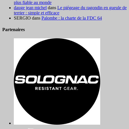
plus fiable au monde
dauge jean michel
dans
Le piégeage du ragondin en gueule de
terrier : simple et efficace
SERGIO
dans
Palombe : la charte de la FDC 64
Partenaires