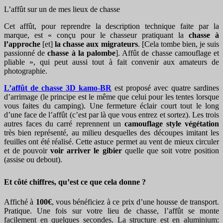
L’affût sur un de mes lieux de chasse
Cet affût, pour reprendre la description technique faite par la
marque, est « conçu pour le chasseur pratiquant la
chasse à
l’approche
[et]
la chasse aux migrateurs
. [Cela tombe bien, je suis
passionné de
chasse à la palombe
]. Affût de chasse camouflage et
pliable », qui peut aussi tout à fait convenir aux amateurs de
photographie.
L’affût de chasse 3D kamo-BR
est proposé avec quatre sardines
d’arrimage (le principe est le même que celui pour les tentes lorsque
vous faites du camping). Une fermeture éclair court tout le long
d’une face de l’affût (c’est par là que vous entrez et sortez). Les trois
autres faces du carré reprennent un
camouflage style végétation
très bien représenté, au milieu desquelles des découpes imitant les
feuilles ont été réalisé. Cette astuce permet au vent de mieux circuler
et de pouvoir
voir arriver le gibier
quelle que soit votre position
(assise ou debout).
Et côté chiffres, qu’est ce que cela donne ?
Affiché à
100€
, vous bénéficiez à ce prix d’une housse de transport.
Pratique. Une fois sur votre lieu de chasse, l’affût se monte
facilement en quelques secondes. La structure est en aluminium: