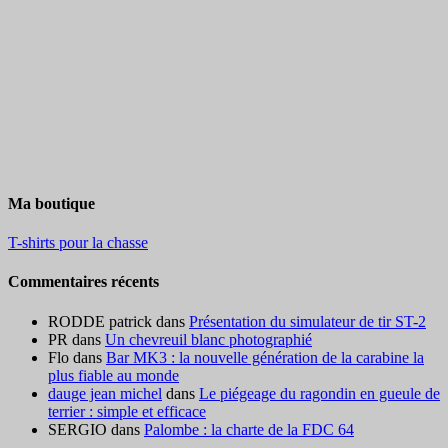
Ma boutique
T-shirts pour la chasse
Commentaires récents
RODDE patrick
dans
Présentation du simulateur de tir ST-2
PR
dans
Un chevreuil blanc photographié
Flo
dans
Bar MK3 : la nouvelle génération de la carabine la
plus fiable au monde
dauge jean michel
dans
Le piégeage du ragondin en gueule de
terrier : simple et efficace
SERGIO
dans
Palombe : la charte de la FDC 64