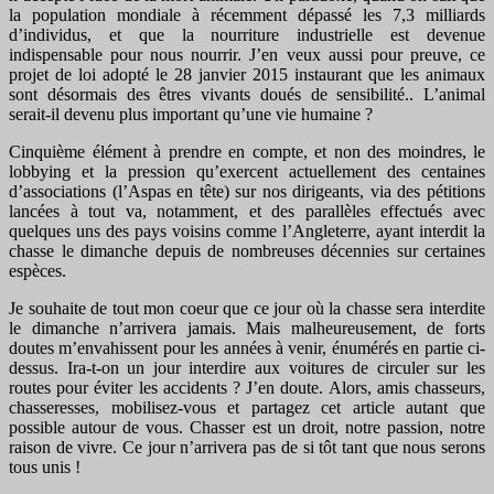
la population mondiale à récemment dépassé les 7,3 milliards
d’individus, et que la nourriture industrielle est devenue
indispensable pour nous nourrir. J’en veux aussi pour preuve, ce
projet de loi adopté le 28 janvier 2015 instaurant que les animaux
sont désormais des êtres vivants doués de sensibilité.. L’animal
serait-il devenu plus important qu’une vie humaine ?
Cinquième élément à prendre en compte, et non des moindres, le
lobbying et la pression qu’exercent actuellement des centaines
d’associations (l’Aspas en tête) sur nos dirigeants, via des pétitions
lancées à tout va, notamment, et des parallèles effectués avec
quelques uns des pays voisins comme l’Angleterre, ayant interdit la
chasse le dimanche depuis de nombreuses décennies sur certaines
espèces.
Je souhaite de tout mon coeur que ce jour où la chasse sera interdite
le dimanche n’arrivera jamais. Mais malheureusement, de forts
doutes m’envahissent pour les années à venir, énumérés en partie ci-
dessus. Ira-t-on un jour interdire aux voitures de circuler sur les
routes pour éviter les accidents ? J’en doute. Alors, amis chasseurs,
chasseresses, mobilisez-vous et partagez cet article autant que
possible autour de vous. Chasser est un droit, notre passion, notre
raison de vivre. Ce jour n’arrivera pas de si tôt tant que nous serons
tous unis !