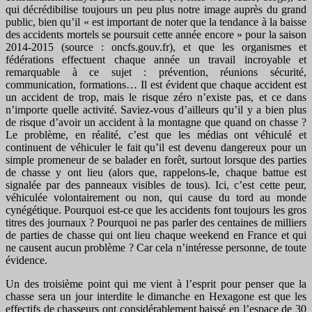
qui décrédibilise toujours un peu plus notre image auprès du grand
public, bien qu’il « est important de noter que la tendance à la baisse
des accidents mortels se poursuit cette année encore » pour la saison
2014-2015 (source : oncfs.gouv.fr), et que les organismes et
fédérations effectuent chaque année un travail incroyable et
remarquable à ce sujet : prévention, réunions sécurité,
communication, formations… Il est évident que chaque accident est
un accident de trop, mais le risque zéro n’existe pas, et ce dans
n’importe quelle activité. Saviez-vous d’ailleurs qu’il y a bien plus
de risque d’avoir un accident à la montagne que quand on chasse ?
Le problème, en réalité, c’est que les médias ont véhiculé et
continuent de véhiculer le fait qu’il est devenu dangereux pour un
simple promeneur de se balader en forêt, surtout lorsque des parties
de chasse y ont lieu (alors que, rappelons-le, chaque battue est
signalée par des panneaux visibles de tous). Ici, c’est cette peur,
véhiculée volontairement ou non, qui cause du tord au monde
cynégétique. Pourquoi est-ce que les accidents font toujours les gros
titres des journaux ? Pourquoi ne pas parler des centaines de milliers
de parties de chasse qui ont lieu chaque weekend en France et qui
ne causent aucun problème ? Car cela n’intéresse personne, de toute
évidence.
Un des troisième point qui me vient à l’esprit pour penser que la
chasse sera un jour interdite le dimanche en Hexagone est que les
effectifs de chasseurs ont considérablement baissé en l’espace de 30