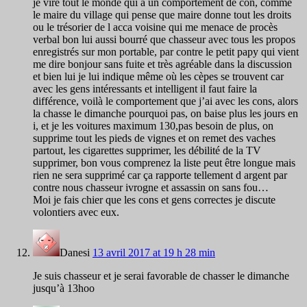
je vire tout le monde qui a un comportement de con, comme
le maire du village qui pense que maire donne tout les droits
ou le trésorier de l acca voisine qui me menace de procès
verbal bon lui aussi bourré que chasseur avec tous les propos
enregistrés sur mon portable, par contre le petit papy qui vient
me dire bonjour sans fuite et très agréable dans la discussion
et bien lui je lui indique même où les cèpes se trouvent car
avec les gens intéressants et intelligent il faut faire la
différence, voilà le comportement que j’ai avec les cons, alors
la chasse le dimanche pourquoi pas, on baise plus les jours en
i, et je les voitures maximum 130,pas besoin de plus, on
supprime tout les pieds de vignes et on remet des vaches
partout, les cigarettes supprimer, les débilité de la TV
supprimer, bon vous comprenez la liste peut être longue mais
rien ne sera supprimé car ça rapporte tellement d argent par
contre nous chasseur ivrogne et assassin on sans fou…
Moi je fais chier que les cons et gens correctes je discute
volontiers avec eux.
Danesi
13 avril 2017 at 19 h 28 min
Je suis chasseur et je serai favorable de chasser le dimanche
jusqu’à 13hoo