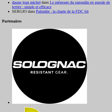
dauge jean michel
dans
Le piégeage du ragondin en gueule de
terrier : simple et efficace
SERGIO
dans
Palombe : la charte de la FDC 64
Partenaires