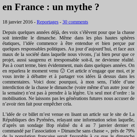
en France : un mythe ?
18 janvier 2016
-
Reportages
-
30 comments
Depuis quelques années déjà, des voix s’élèvent pour que la chasse
soit interdite le dimanche. Même dans les plus hautes sphères
étatiques, l’idée commence à être entendue et bien perçue par
quelques responsables politiques. Au jour d’aujourd’hui, et face aux
maux de la société dans laquelle nous vivons, j’ai bien peur que ce
projet, aussi saugrenu et irresponsable soit-il, ne devienne réalité.
Pas à court terme, bien évidemment, mais dans quelques années. On
en reparlera le moment venu 🙂 Cet article n’engage que moi, et je
vous invite à débattre et à partager vos idées là dessus dans les
commentaires. Voici donc pourquoi, à mon sens, l’idée d’une
interdiction de la chasse le dimanche (voire même d’un autre jour de
la semaine) n’est pas à prendre à la légère. Un seul mot d’ordre : la
mobilisation. Ne laissons pas les générations futures nous accuser de
n’avoir rien fait pour empêcher cela.
L’idée de ce billet m’est venue en lisant un article sur le site de La
Républiques des Pyrénées, relayant une information selon laquelle,
d’après un sondage Ifop réalisé du 4 au 7 janvier dernier et
commandé par l’association « Dimanche sans chasse », près de 79%
de la population française serait favorable à ce que le dimanche