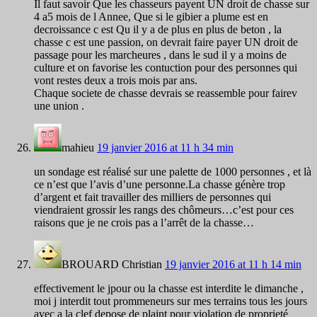
Il faut savoir Que les chasseurs payent UN droit de chasse sur
4 a5 mois de l Annee, Que si le gibier a plume est en
decroissance c est Qu il y a de plus en plus de beton , la
chasse c est une passion, on devrait faire payer UN droit de
passage pour les marcheures , dans le sud il y a moins de
culture et on favorise les contuction pour des personnes qui
vont restes deux a trois mois par ans.
Chaque societe de chasse devrais se reassemble pour fairev
une union .
mahieu
19 janvier 2016 at 11 h 34 min
un sondage est réalisé sur une palette de 1000 personnes , et là
ce n’est que l’avis d’une personne.La chasse génère trop
d’argent et fait travailler des milliers de personnes qui
viendraient grossir les rangs des chômeurs…c’est pour ces
raisons que je ne crois pas a l’arrêt de la chasse…
BROUARD Christian
19 janvier 2016 at 11 h 14 min
effectivement le jpour ou la chasse est interdite le dimanche ,
moi j interdit tout prommeneurs sur mes terrains tous les jours
avec a la clef depose de plaint pour violation de proprieté