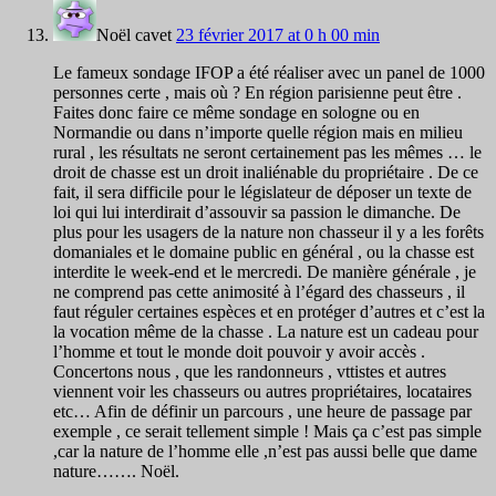
Noël cavet
23 février 2017 at 0 h 00 min
Le fameux sondage IFOP a été réaliser avec un panel de 1000
personnes certe , mais où ? En région parisienne peut être .
Faites donc faire ce même sondage en sologne ou en
Normandie ou dans n’importe quelle région mais en milieu
rural , les résultats ne seront certainement pas les mêmes … le
droit de chasse est un droit inaliénable du propriétaire . De ce
fait, il sera difficile pour le législateur de déposer un texte de
loi qui lui interdirait d’assouvir sa passion le dimanche. De
plus pour les usagers de la nature non chasseur il y a les forêts
domaniales et le domaine public en général , ou la chasse est
interdite le week-end et le mercredi. De manière générale , je
ne comprend pas cette animosité à l’égard des chasseurs , il
faut réguler certaines espèces et en protéger d’autres et c’est la
la vocation même de la chasse . La nature est un cadeau pour
l’homme et tout le monde doit pouvoir y avoir accès .
Concertons nous , que les randonneurs , vttistes et autres
viennent voir les chasseurs ou autres propriétaires, locataires
etc… Afin de définir un parcours , une heure de passage par
exemple , ce serait tellement simple ! Mais ça c’est pas simple
,car la nature de l’homme elle ,n’est pas aussi belle que dame
nature……. Noël.