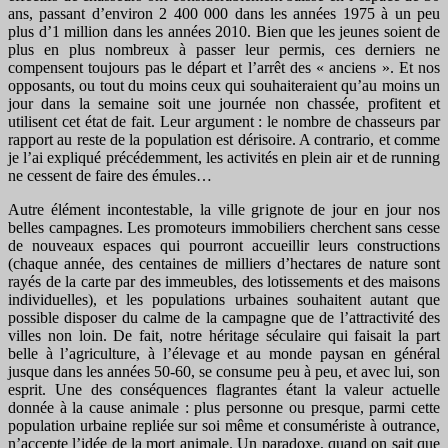
ans, passant d’environ 2 400 000 dans les années 1975 à un peu
plus d’1 million dans les années 2010. Bien que les jeunes soient de
plus en plus nombreux à passer leur permis, ces derniers ne
compensent toujours pas le départ et l’arrêt des « anciens ». Et nos
opposants, ou tout du moins ceux qui souhaiteraient qu’au moins un
jour dans la semaine soit une journée non chassée, profitent et
utilisent cet état de fait. Leur argument : le nombre de chasseurs par
rapport au reste de la population est dérisoire. A contrario, et comme
je l’ai expliqué précédemment, les activités en plein air et de running
ne cessent de faire des émules…
Autre élément incontestable, la ville grignote de jour en jour nos
belles campagnes. Les promoteurs immobiliers cherchent sans cesse
de nouveaux espaces qui pourront accueillir leurs constructions
(chaque année, des centaines de milliers d’hectares de nature sont
rayés de la carte par des immeubles, des lotissements et des maisons
individuelles), et les populations urbaines souhaitent autant que
possible disposer du calme de la campagne que de l’attractivité des
villes non loin. De fait, notre héritage séculaire qui faisait la part
belle à l’agriculture, à l’élevage et au monde paysan en général
jusque dans les années 50-60, se consume peu à peu, et avec lui, son
esprit. Une des conséquences flagrantes étant la valeur actuelle
donnée à la cause animale : plus personne ou presque, parmi cette
population urbaine repliée sur soi même et consumériste à outrance,
n’accepte l’idée de la mort animale. Un paradoxe, quand on sait que