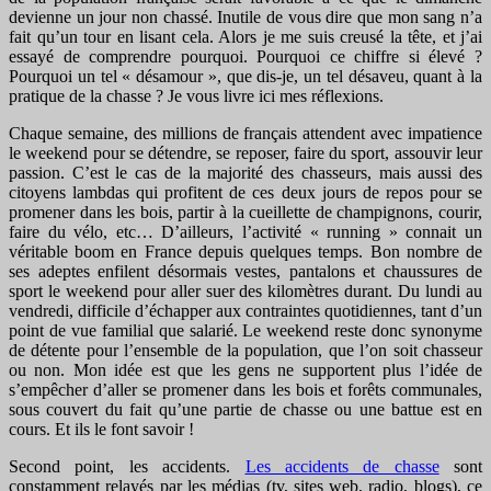
devienne un jour non chassé. Inutile de vous dire que mon sang n’a
fait qu’un tour en lisant cela. Alors je me suis creusé la tête, et j’ai
essayé de comprendre pourquoi. Pourquoi ce chiffre si élevé ?
Pourquoi un tel « désamour », que dis-je, un tel désaveu, quant à la
pratique de la chasse ? Je vous livre ici mes réflexions.
Chaque semaine, des millions de français attendent avec impatience
le weekend pour se détendre, se reposer, faire du sport, assouvir leur
passion. C’est le cas de la majorité des chasseurs, mais aussi des
citoyens lambdas qui profitent de ces deux jours de repos pour se
promener dans les bois, partir à la cueillette de champignons, courir,
faire du vélo, etc… D’ailleurs, l’activité « running » connait un
véritable boom en France depuis quelques temps. Bon nombre de
ses adeptes enfilent désormais vestes, pantalons et chaussures de
sport le weekend pour aller suer des kilomètres durant. Du lundi au
vendredi, difficile d’échapper aux contraintes quotidiennes, tant d’un
point de vue familial que salarié. Le weekend reste donc synonyme
de détente pour l’ensemble de la population, que l’on soit chasseur
ou non. Mon idée est que les gens ne supportent plus l’idée de
s’empêcher d’aller se promener dans les bois et forêts communales,
sous couvert du fait qu’une partie de chasse ou une battue est en
cours. Et ils le font savoir !
Second point, les accidents.
Les accidents de chasse
sont
constamment relayés par les médias (tv, sites web, radio, blogs), ce