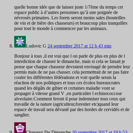
quelle bonne idée que de laisser juste 1/7ème du temps cet
espace public à d’autres personnes qu’à une poignée de
névrosés primaires. Les forets seront moins sales (bouteilles
de vin et de bière des chasseurs) et beaucoup plus tranquilles
pour tout le monde à commencer par les animaux.
Ludovic G
24 septembre 2017 at 12 h 43 min
Bonjour à tous ,il est vrai que l on parle de plus en plus de l
interdiction de chasser le dimanche, mais si cela se faisait je
pense que chaque chasseur devraient envisagé de prendre leur
permis mais de ne pas chasser. cela permettrait de ne pas faire
couler les différentes fédérations et voir quelle serais la
réaction de nos politiques et tous ces écolos bureaucrates
quand les dégâts de gibier et certaines maladie vont se
propager à vitesse grand V ,en particulier l echinococcose
alveolaire.Comment feront il pour indemniser tous ceux qui
travaille de la nature (agriculteur,forestier etc)quand leur
espace de travail sera dévasté par des hordes de cervidés et de
sanglier.
Chasseur Du Dimanche
20 septembre 2017 at 19 h 53