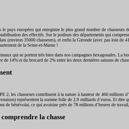
s le pays européen qui enregistre le plus grand nombre de chasseurs dev
stabilisation des effectifs. Sur le podium des départements qui compr
ais (environ 35000 chasseurs), et enfin la Gironde (avec pas loin de 41
artement de la Seine-et-Marne !
es animaux qui se portent très bien dans nos campagnes hexagonales. La b
re de 14% et du brocard de 2% entre les deux dernières saisons de chas
ement
2, les chasseurs contribuent à la nature à hauteur de 460 millions d’e
 venaison) représentent la somme folle de 2,9 milliards d’euros. Et dire
ns de bénévolat, ce qui avoisine près de 78 millions d’heures de travail
x comprendre la chasse