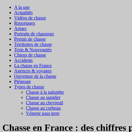
A la une
Actualités
Vidéos de chasse
Reportages
Armes
Portraits de chasseurs
Permis de chasse
Territoires de chasse
Tests & Nouveautés
Chiens de chasse
Accidents
La chasse en France
Agences & voyages
Ouverture de la chasse
Piégeage
Types de chasse
Chasse à la palombe
Chasse au sanglier
Chasse au chevreuil
Chasse au corbeau
Vénerie sous terre
Chasse en France : des chiffres