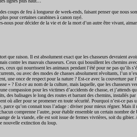
ques lignes plus haut…
 coups de feu à longueur de week-ends, faisant penser que nous somme
 plus pour certaines carabines à canon rayé.
-nous pour décider de la vie et de la mort d’un autre être vivant, aiman
ort que raison. Il est absolument exact que les chasseurs devraient avoi
, mais contre les mauvais chasseurs. Ceux qui bousillent les chemins ave
nes, ceux qui nourrissent les animaux pendant l’été pour ne pas qu’ils
urrents, ou avec des modes de chasses absolument révoltants, l’un n’exclu
 une once de respect pour la nature ? Est-ce avec la couverture par l’
asse » ? Est-ce au nom de la culture, mais laquelle, que les chasseurs v
cune compassion pour les victimes d’accidents de chasse, et j’attends qu
ts, des balisages le long des routes et barrant des chemins, installés par
vent où aller pour se promener en toute sécurité. Pourquoi n’est-ce pas
, parce qu’on connait tous l’adage : diviser pour mieux régner. Mais il 
chacun comprenne l’autre, pour établir ensemble un certain nombre de b
ge de la viande, elle est soit issue de fermes vivrières, soit du gibier.
 nouvelle extinction du loup.