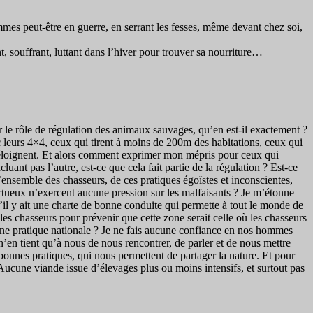
s peut-être en guerre, en serrant les fesses, même devant chez soi,
t, souffrant, luttant dans l’hiver pour trouver sa nourriture…
r le rôle de régulation des animaux sauvages, qu’en est-il exactement ?
c leurs 4×4, ceux qui tirent à moins de 200m des habitations, ceux qui
 s’éloignent. Et alors comment exprimer mon mépris pour ceux qui
ant pas l’autre, est-ce que cela fait partie de la régulation ? Est-ce
ensemble des chasseurs, de ces pratiques égoïstes et inconscientes,
ertueux n’exercent aucune pression sur les malfaisants ? Je m’étonne
’il y ait une charte de bonne conduite qui permette à tout le monde de
 les chasseurs pour prévenir que cette zone serait celle où les chasseurs
 une pratique nationale ? Je ne fais aucune confiance en nos hommes
n’en tient qu’à nous de nous rencontrer, de parler et de nous mettre
onnes pratiques, qui nous permettent de partager la nature. Et pour
 Aucune viande issue d’élevages plus ou moins intensifs, et surtout pas