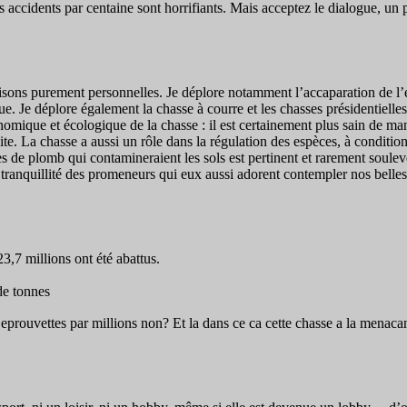
es accidents par centaine sont horrifiants. Mais acceptez le dialogue, u
 raisons purement personnelles. Je déplore notamment l’accaparation de
. Je déplore également la chasse à courre et les chasses présidentielles 
nomique et écologique de la chasse : il est certainement plus sain de ma
cite. La chasse a aussi un rôle dans la régulation des espèces, à conditi
de plomb qui contamineraient les sols est pertinent et rarement soulevé 
tranquillité des promeneurs qui eux aussi adorent contempler nos belles 
3,7 millions ont été abattus.
de tonnes
’eprouvettes par millions non? Et la dans ce ca cette chasse a la menacan