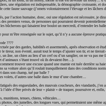
n sport, ni un loisir, ni un hobby, même si elle est devenue un lobby… 
liers, une régulation est indispensable, la démographie croissante, et don
s de cette faune sauvage (j’omets volontairement l’élevage et les lâchers d
més, par l’action humaine, donc, oui une régulation est nécessaire, je
 des premiers venus, de personnes qui pourraient devenir potentielleme
s bûcherons qui faisaient leur boulot un mercredi, d’entendre les balles si
e pour m’être renseignée sur le sujet, qu’il n’y a aucune épreuve pratiq
code ????
ectuée par des gardes, habilités et assermentés, après observation et étude
e le tireur, non éventé, aurait tout le temps d’ajuster son tir, et ne tire
 un âne, un chien au lieu d’un cerf ou d’un sanglier, on ne va pas me fai
 d’animaux s’étant trouvé où ils devaient être…).
 comment trouver une excuse quand une mamie est tuée derrière sa haie 
sa voiture alors qu’il roulait tranquillement dans des conditions norm
 dans son champ, tué par balle ?
urs volets, d’autres une balle dans le mur d’une chambre…
ns, fatigués des engueulades, des mauvais coucheurs, des viandards, j’en
à l’idée d’être privés de leur « plaisir » de traquer, poursuivre et, enfin, 
es, munitions, tenues, chiens, véhicules…
ils photos, des jumelles, des longues vues, qui permettraient une même 