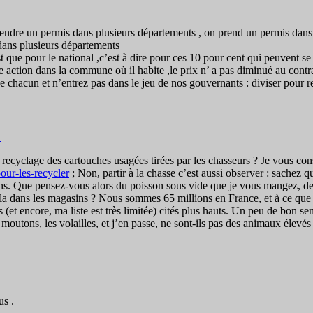
endre un permis dans plusieurs départements , on prend un permis dans l
dans plusieurs départements
st que pour le national ,c’est à dire pour ces 10 pour cent qui peuvent se
action dans la commune où il habite ,le prix n’ a pas diminué au contr
e chacun et n’entrez pas dans le jeu de nos gouvernants : diviser pour r
n
ecyclage des cartouches usagées tirées par les chasseurs ? Je vous conseill
our-les-recycler
; Non, partir à la chasse c’est aussi observer : sachez q
ions. Que pensez-vous alors du poisson sous vide que je vous mangez, de
a dans les magasins ? Nous sommes 65 millions en France, et à ce que 
et encore, ma liste est très limitée) cités plus hauts. Un peu de bon se
es moutons, les volailles, et j’en passe, ne sont-ils pas des animaux él
us .