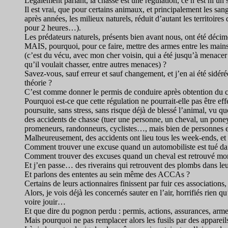
Légalement parlant, la chasse est une régulation, ce n’est ni u
Il est vrai, que pour certains animaux, et principalement les sang
après années, les milieux naturels, réduit d’autant les territoire
pour 2 heures…).
Les prédateurs naturels, présents bien avant nous, ont été déci
MAIS, pourquoi, pour ce faire, mettre des armes entre les mains
(c’est du vécu, avec mon cher voisin, qui a été jusqu’à menacer le
qu’il voulait chasser, entre autres menaces) ?
Savez-vous, sauf erreur et sauf changement, et j’en ai été sidéré
théorie ?
C’est comme donner le permis de conduire après obtention du 
Pourquoi est-ce que cette régulation ne pourrait-elle pas être eff
poursuite, sans stress, sans risque déjà de blessé l’animal, vu qu
des accidents de chasse (tuer une personne, un cheval, un poney,
promeneurs, randonneurs, cyclistes…, mais bien de personnes et
Malheureusement, des accidents ont lieu tous les week-ends, et
Comment trouver une excuse quand un automobiliste est tué dans 
Comment trouver des excuses quand un cheval est retrouvé mort
Et j’en passe… des riverains qui retrouvent des plombs dans le
Et parlons des ententes au sein même des ACCAs ?
Certains de leurs actionnaires finissent par fuir ces associatio
Alors, je vois déjà les concernés sauter en l’air, horrifiés rien qu’
voire jouir…
Et que dire du pognon perdu : permis, actions, assurances, arm
Mais pourquoi ne pas remplacer alors les fusils par des appare