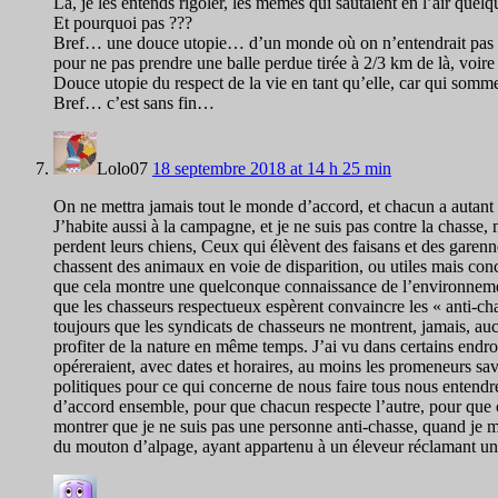
Là, je les entends rigoler, les mêmes qui sautaient en l’air quel
Et pourquoi pas ???
Bref… une douce utopie… d’un monde où on n’entendrait pas des
pour ne pas prendre une balle perdue tirée à 2/3 km de là, voire
Douce utopie du respect de la vie en tant qu’elle, car qui sommes
Bref… c’est sans fin…
Lolo07
18 septembre 2018 at 14 h 25 min
On ne mettra jamais tout le monde d’accord, et chacun a autant t
J’habite aussi à la campagne, et je ne suis pas contre la chasse
perdent leurs chiens, Ceux qui élèvent des faisans et des garen
chassent des animaux en voie de disparition, ou utiles mais conc
que cela montre une quelconque connaissance de l’environnement,
que les chasseurs respectueux espèrent convaincre les « anti-ch
toujours que les syndicats de chasseurs ne montrent, jamais, au
profiter de la nature en même temps. J’ai vu dans certains endroi
opéreraient, avec dates et horaires, au moins les promeneurs sa
politiques pour ce qui concerne de nous faire tous nous entendre
d’accord ensemble, pour que chacun respecte l’autre, pour que 
montrer que je ne suis pas une personne anti-chasse, quand je man
du mouton d’alpage, ayant appartenu à un éleveur réclamant une