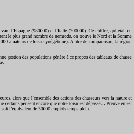
ant l’Espagne (980000) et l’Italie (700000). Ce chiffre, qui était en
ennent le plus grand nombre de nemrods, on trouve le Nord et la Somme
000 amateurs de loisir cynégétique). A titre de comparaison, la région
onne gestion des populations génère à ce propos des tableaux de chasse
se.
uros, alors que l’ensemble des actions des chasseurs vers la nature et
 que certains pensent encore que notre loisir est dépassé… Preuve en est
, soit l’équivalent de 50000 emplois temps plein.