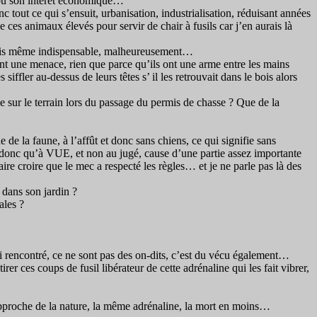
d’où son intérêt économique…
c tout ce qui s’ensuit, urbanisation, industrialisation, réduisant années
e ces animaux élevés pour servir de chair à fusils car j’en aurais là
 dirais même indispensable, malheureusement…
nt une menace, rien que parce qu’ils ont une arme entre les mains
ffler au-dessus de leurs têtes s’ il les retrouvait dans le bois alors
ue sur le terrain lors du passage du permis de chasse ? Que de la
 de la faune, à l’affût et donc sans chiens, ce qui signifie sans
rait donc qu’à VUE, et non au jugé, cause d’une partie assez importante
re croire que le mec a respecté les règles… et je ne parle pas là des
dans son jardin ?
ales ?
 ai rencontré, ce ne sont pas des on-dits, c’est du vécu également…
tirer ces coups de fusil libérateur de cette adrénaline qui les fait vibrer,
approche de la nature, la même adrénaline, la mort en moins…