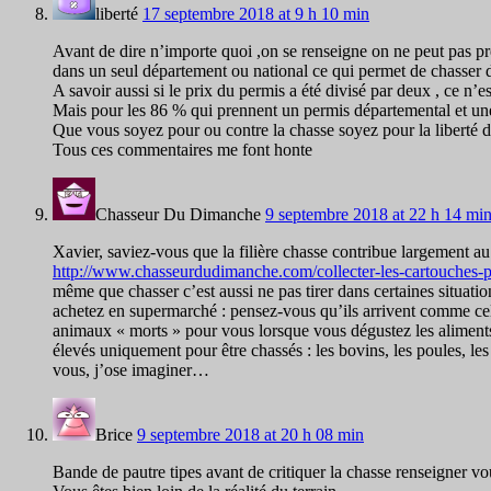
liberté
17 septembre 2018 at 9 h 10 min
Avant de dire n’importe quoi ,on se renseigne on ne peut pas pr
dans un seul département ou national ce qui permet de chasser 
A savoir aussi si le prix du permis a été divisé par deux , ce n’e
Mais pour les 86 % qui prennent un permis départemental et une 
Que vous soyez pour ou contre la chasse soyez pour la liberté d
Tous ces commentaires me font honte
Chasseur Du Dimanche
9 septembre 2018 at 22 h 14 mi
Xavier, saviez-vous que la filière chasse contribue largement au r
http://www.chasseurdudimanche.com/collecter-les-cartouches-p
même que chasser c’est aussi ne pas tirer dans certaines situat
achetez en supermarché : pensez-vous qu’ils arrivent comme cel
animaux « morts » pour vous lorsque vous dégustez les aliments (
élevés uniquement pour être chassés : les bovins, les poules, l
vous, j’ose imaginer…
Brice
9 septembre 2018 at 20 h 08 min
Bande de pautre tipes avant de critiquer la chasse renseigner vo