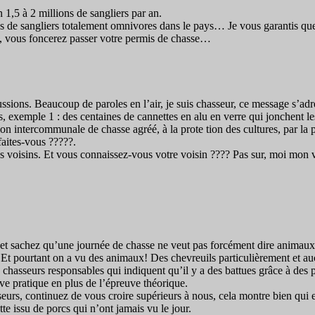
on 1,5 à 2 millions de sangliers par an.
ons de sangliers totalement omnivores dans le pays… Je vous garantis qu
e, vous foncerez passer votre permis de chasse…
cussions. Beaucoup de paroles en l’air, je suis chasseur, ce message s’ad
s, exemple 1 : des centaines de cannettes en alu en verre qui jonchent le
n intercommunale de chasse agréé, à la prote tion des cultures, par la 
faites-vous ?????.
les voisins. Et vous connaissez-vous votre voisin ???? Pas sur, moi mon 
ui et sachez qu’une journée de chasse ne veut pas forcément dire animaux 
 Et pourtant on a vu des animaux! Des chevreuils particulièrement et aucu
es chasseurs responsables qui indiquent qu’il y a des battues grâce à des 
uve pratique en plus de l’épreuve théorique.
sseurs, continuez de vous croire supérieurs à nous, cela montre bien qui e
 issu de porcs qui n’ont jamais vu le jour.