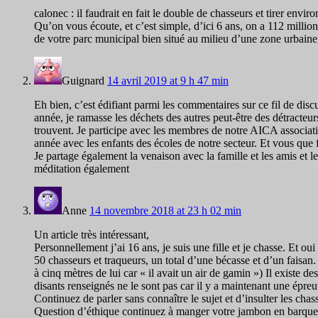
calonec : il faudrait en fait le double de chasseurs et tirer envir
Qu’on vous écoute, et c’est simple, d’ici 6 ans, on a 112 milli
de votre parc municipal bien situé au milieu d’une zone urbain
Guignard
14 avril 2019 at 9 h 47 min
Eh bien, c’est édifiant parmi les commentaires sur ce fil de dis
année, je ramasse les déchets des autres peut-être des détracteur
trouvent. Je participe avec les membres de notre AICA associatio
année avec les enfants des écoles de notre secteur. Et vous que 
Je partage également la venaison avec la famille et les amis et 
méditation également
Anne
14 novembre 2018 at 23 h 02 min
Un article très intéressant,
Personnellement j’ai 16 ans, je suis une fille et je chasse. Et o
50 chasseurs et traqueurs, un total d’une bécasse et d’un faisan.
à cinq mètres de lui car « il avait un air de gamin ») Il existe d
disants renseignés ne le sont pas car il y a maintenant une épre
Continuez de parler sans connaître le sujet et d’insulter les cha
Question d’éthique continuez à manger votre jambon en barquette