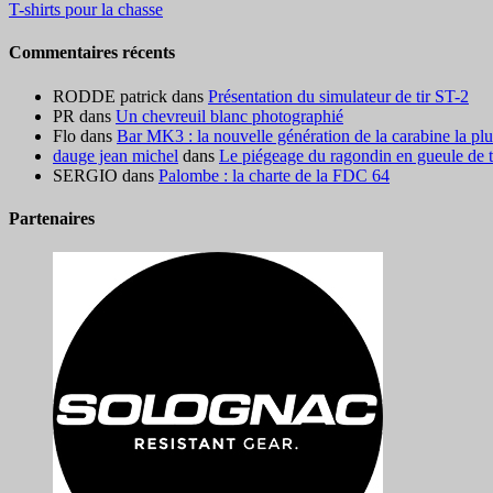
T-shirts pour la chasse
Commentaires récents
RODDE patrick
dans
Présentation du simulateur de tir ST-2
PR
dans
Un chevreuil blanc photographié
Flo
dans
Bar MK3 : la nouvelle génération de la carabine la pl
dauge jean michel
dans
Le piégeage du ragondin en gueule de ter
SERGIO
dans
Palombe : la charte de la FDC 64
Partenaires