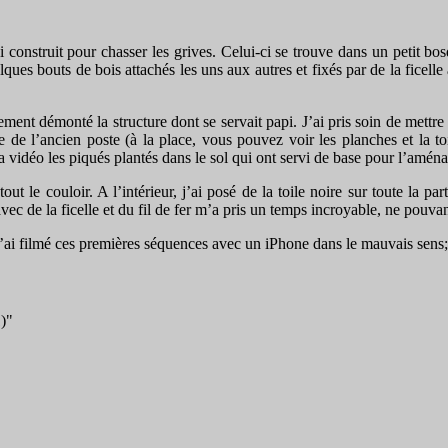
ai construit pour chasser les grives. Celui-ci se trouve dans un petit bo
s bouts de bois attachés les uns aux autres et fixés par de la ficelle à 
ment démonté la structure dont se servait papi. J’ai pris soin de mettre 
e l’ancien poste (à la place, vous pouvez voir les planches et la toil
a vidéo les piqués plantés dans le sol qui ont servi de base pour l’amé
t le couloir. A l’intérieur, j’ai posé de la toile noire sur toute la par
dre avec de la ficelle et du fil de fer m’a pris un temps incroyable, ne po
j’ai filmé ces premières séquences avec un iPhone dans le mauvais sens;
1)"