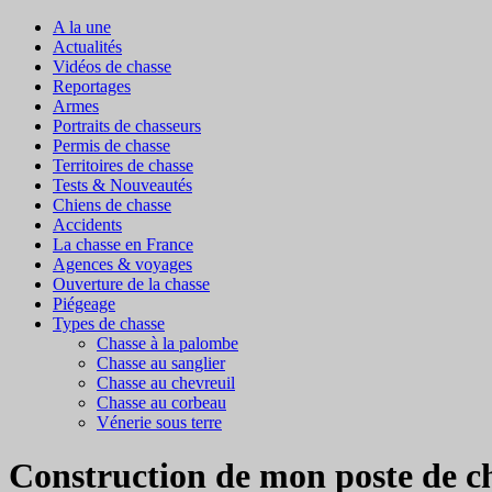
A la une
Actualités
Vidéos de chasse
Reportages
Armes
Portraits de chasseurs
Permis de chasse
Territoires de chasse
Tests & Nouveautés
Chiens de chasse
Accidents
La chasse en France
Agences & voyages
Ouverture de la chasse
Piégeage
Types de chasse
Chasse à la palombe
Chasse au sanglier
Chasse au chevreuil
Chasse au corbeau
Vénerie sous terre
Construction de mon poste de ch