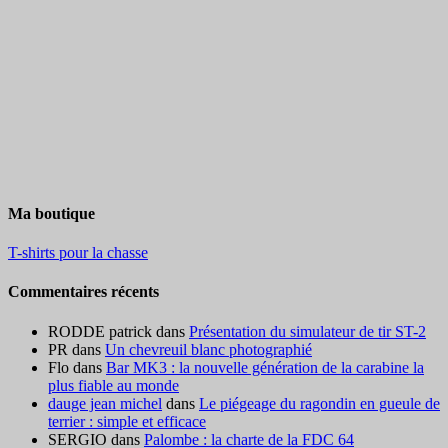
Ma boutique
T-shirts pour la chasse
Commentaires récents
RODDE patrick
dans
Présentation du simulateur de tir ST-2
PR
dans
Un chevreuil blanc photographié
Flo
dans
Bar MK3 : la nouvelle génération de la carabine la
plus fiable au monde
dauge jean michel
dans
Le piégeage du ragondin en gueule de
terrier : simple et efficace
SERGIO
dans
Palombe : la charte de la FDC 64