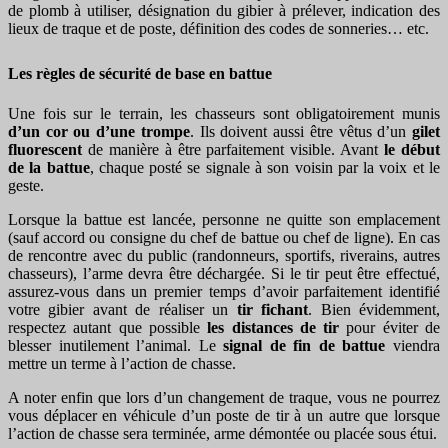
de plomb à utiliser, désignation du gibier à prélever, indication des
lieux de traque et de poste, définition des codes de sonneries… etc.
Les règles de sécurité de base en battue
Une fois sur le terrain, les chasseurs sont obligatoirement munis
d’un cor ou d’une trompe
. Ils doivent aussi être vêtus d’un
gilet
fluorescent
de manière à être parfaitement visible. Avant
le début
de la battue
, chaque posté se signale à son voisin par la voix et le
geste.
Lorsque la battue est lancée, personne ne quitte son emplacement
(sauf accord ou consigne du chef de battue ou chef de ligne). En cas
de rencontre avec du public (randonneurs, sportifs, riverains, autres
chasseurs), l’arme devra être déchargée. Si le tir peut être effectué,
assurez-vous dans un premier temps d’avoir parfaitement identifié
votre gibier avant de réaliser un
tir fichant
. Bien évidemment,
respectez autant que possible
les distances de tir
pour éviter de
blesser inutilement l’animal. Le
signal de fin de battue
viendra
mettre un terme à l’action de chasse.
A noter enfin que lors d’un changement de traque, vous ne pourrez
vous déplacer en véhicule d’un poste de tir à un autre que lorsque
l’action de chasse sera terminée, arme démontée ou placée sous étui.