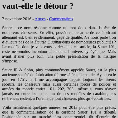
vaut-elle le détour ?
2 novembre 2016
-
Armes
-
Commentaires
Sauer… ce nom résonne comme un mot doux dans la tête de
nombreux chasseurs. En effet, posséder une arme de ce fabricant
allemand est, bien évidemment, gage de qualité. Ne nous parle t-on
d’ailleurs pas de la
Deutsh Qualitat
dans de nombreuses publicités ?
Le modèle dont je vais vous parler dans cet article, la Sauer 101,
reste néanmoins incontournable dans l’univers cynégétique. Mais
avant d’aller plus loin, une petite présentation de la marque
s’impose.
Sauer JP & Sohn, plus communément appelée Sauer, est la plus
ancienne société de fabrication d’armes à feu allemande. Ayant vu le
jour en 1751, la firme accompagne depuis toujours les tireurs
sportifs, les chasseurs mais aussi certaines forces de polices et
armées du monde entier. 101, 202, 303.. même si vous n’avez
jamais eu entre les mains un de ces modèles de carabine, ces
références restent, à l’oreille de tout chasseur, plus qu’évocatrices.
Voilà maintenant quelques années, en 2013 pour être plus précis,
que la commercialisation de la carabine Sauer 101 a débuté.
Positionnée sur un marché ultra concurrentiel, dit d’entrée de