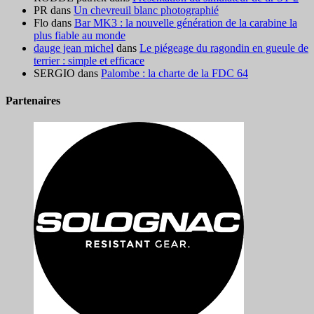
PR
dans
Un chevreuil blanc photographié
Flo
dans
Bar MK3 : la nouvelle génération de la carabine la
plus fiable au monde
dauge jean michel
dans
Le piégeage du ragondin en gueule de
terrier : simple et efficace
SERGIO
dans
Palombe : la charte de la FDC 64
Partenaires