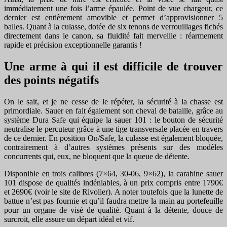
immédiatement une fois l’arme épaulée. Point de vue chargeur, ce
dernier est entièrement amovible et permet d’approvisionner 5
balles. Quant à la culasse, dotée de six tenons de verrouillages fichés
directement dans le canon, sa fluidité fait merveille : réarmement
rapide et précision exceptionnelle garantis !
Une arme à qui il est difficile de trouver
des points négatifs
On le sait, et je ne cesse de le répéter, la sécurité à la chasse est
primordiale. Sauer en fait également son cheval de bataille, grâce au
système Dura Safe qui équipe la sauer 101 : le bouton de sécurité
neutralise le percuteur grâce à une tige transversale placée en travers
de ce dernier. En position On/Safe, la culasse est également bloquée,
contrairement à d’autres systèmes présents sur des modèles
concurrents qui, eux, ne bloquent que la queue de détente.
Disponible en trois calibres (7×64, 30-06, 9×62), la carabine sauer
101 dispose de qualités indéniables, à un prix compris entre 1790€
et 2690€ (voir le site de Rivolier). A noter toutefois que la lunette de
battue n’est pas fournie et qu’il faudra mettre la main au portefeuille
pour un organe de visé de qualité. Quant à la détente, douce de
surcroit, elle assure un départ idéal et vif.