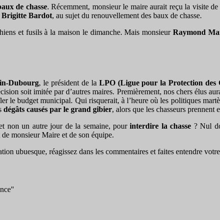
baux de chasse
. Récemment, monsieur le maire aurait reçu la visite d
Brigitte Bardot
, au sujet du renouvellement des baux de chasse.
chiens et fusils à la maison le dimanche. Mais monsieur
Raymond Mai
ain-Dubourg
, le président de la
LPO (Ligue pour la Protection des 
décision soit imitée par d’autres maires. Premièrement, nos chers élus au
r le budget municipal. Qui risquerait, à l’heure où les politiques martè
es
dégâts causés par le grand gibier
, alors que les chasseurs prennen
 et non un autre jour de la semaine, pour
interdire la chasse
? Nul do
rt de monsieur Maire et de son équipe.
ation ubuesque, réagissez dans les commentaires et faites entendre votre
ance"