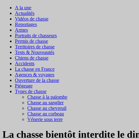
A la une
Actualités
Vidéos de chasse
Reportages
Armes
Portraits de chasseurs
Permis de chasse
Territoires de chasse
Tests & Nouveautés
Chiens de chasse
Accidents
La chasse en France
Agences & voyages
Ouverture de la chasse
Piégeage
Types de chasse
Chasse à la palombe
Chasse au sanglier
Chasse au chevreuil
Chasse au corbeau
Vénerie sous terre
La chasse bientôt interdite le 