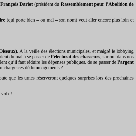
e
François Darlot
(président du
Rassemblement pour l’Abolition de
re
(qui porte bien – ou mal – son nom) veut aller encore plus loin et
Oiseaux)
. A la veille des élections municipales, et malgré le lobbying
raient du mal à se passer de
l’électorat des chasseurs
, surtout dans nos
lent qu’il faut réduire les dépenses publiques, de se passer de
l’argent
t en charge ces dédommagements ?
ute que les urnes réserveront quelques surprises lors des prochaines
 voix !