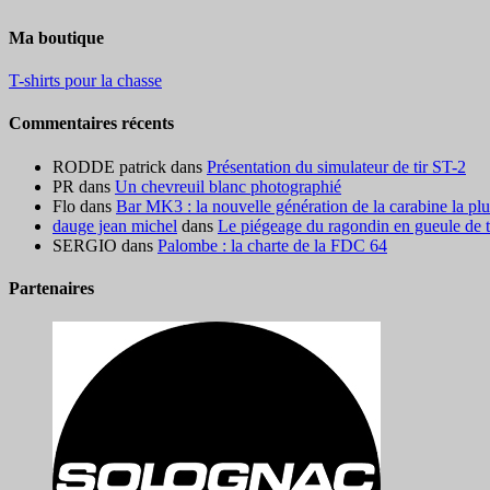
Ma boutique
T-shirts pour la chasse
Commentaires récents
RODDE patrick
dans
Présentation du simulateur de tir ST-2
PR
dans
Un chevreuil blanc photographié
Flo
dans
Bar MK3 : la nouvelle génération de la carabine la pl
dauge jean michel
dans
Le piégeage du ragondin en gueule de ter
SERGIO
dans
Palombe : la charte de la FDC 64
Partenaires