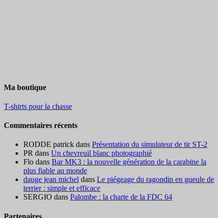
Ma boutique
T-shirts pour la chasse
Commentaires récents
RODDE patrick
dans
Présentation du simulateur de tir ST-2
PR
dans
Un chevreuil blanc photographié
Flo
dans
Bar MK3 : la nouvelle génération de la carabine la
plus fiable au monde
dauge jean michel
dans
Le piégeage du ragondin en gueule de
terrier : simple et efficace
SERGIO
dans
Palombe : la charte de la FDC 64
Partenaires