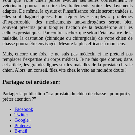
Pour que votre chien puisse évacuer ses selles correctement, le
vétérinaire pourra prescrire des traitements voire des lavements
adaptés. De même, la cystite et l’insuffisance rénale seront traitées si
elles sont diagnostiquées. Pour régler les « simples » problèmes
d’hypertrophie, des médicaments anti-androgènes seront bien
souvent prescrits pour bloquer l’action de la testostérone sur les
cellules prostatiques. Par contre, sachez que selon l’état avancé de la
maladie, la castration (chimique ou chirurgicale) de votre chien de
chasse pourra être envisagée. Mesure la plus efficace à mon sens.
Mais, encore une fois, je ne suis pas médecin et ne prétend pas
remplacer l’expertise du corps médical. Je ne fais que donner, dans
cet article, les grandes lignes sur les maladies de la prostate chez le
chien. Alors, un conseil, filez vite chez le véto au moindre doute !
Partagez cet article sur:
Partager la publication "La prostate du chien de chasse : pourquoi y
prêter attention ?"
Facebook
Twitter
Google+
Pinterest
E-mail