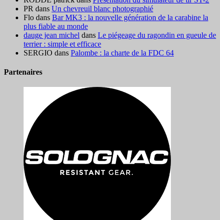
PR
dans
Un chevreuil blanc photographié
Flo
dans
Bar MK3 : la nouvelle génération de la carabine la
plus fiable au monde
dauge jean michel
dans
Le piégeage du ragondin en gueule de
terrier : simple et efficace
SERGIO
dans
Palombe : la charte de la FDC 64
Partenaires