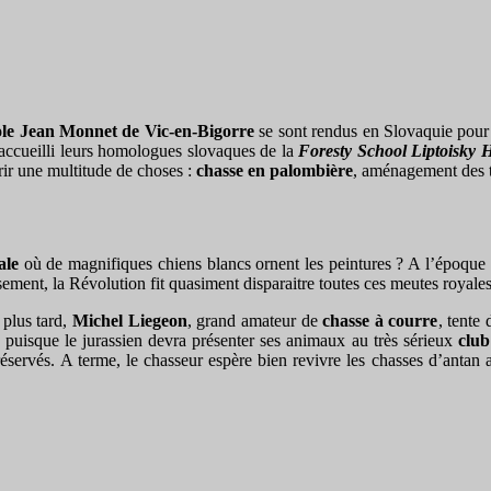
cole Jean Monnet de Vic-en-Bigorre
se sont rendus en Slovaquie pour
 accueilli leurs homologues slovaques de la
Foresty School Liptoisky 
rir une multitude de choses :
chasse en palombière
, aménagement des te
ale
où de magnifiques chiens blancs ornent les peintures ? A l’époque d
ement, la Révolution fit quasiment disparaitre toutes ces meutes royales
 plus tard,
Michel Liegeon
, grand amateur de
chasse à courre
, tente
ts puisque le jurassien devra présenter ses animaux au très sérieux
club
réservés. A terme, le chasseur espère bien revivre les chasses d’antan