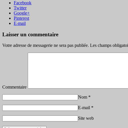
Facebook
Twitter
Google+
Pinterest
E-mail
Laisser un commentaire
Votre adresse de messagerie ne sera pas publiée.
Les champs obligatoi
Commentaire
Nom
*
E-mail
*
Site web