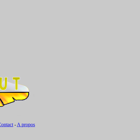
ontact
-
A propos