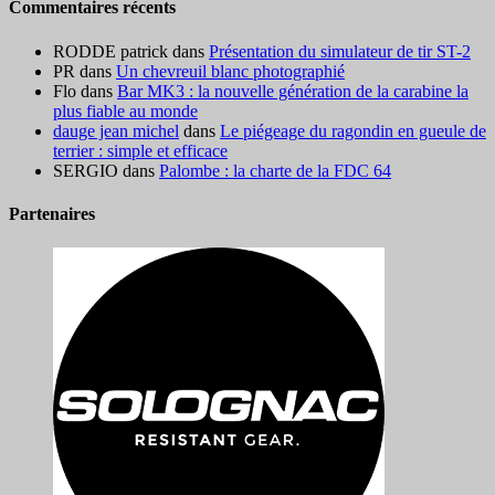
Commentaires récents
RODDE patrick
dans
Présentation du simulateur de tir ST-2
PR
dans
Un chevreuil blanc photographié
Flo
dans
Bar MK3 : la nouvelle génération de la carabine la
plus fiable au monde
dauge jean michel
dans
Le piégeage du ragondin en gueule de
terrier : simple et efficace
SERGIO
dans
Palombe : la charte de la FDC 64
Partenaires