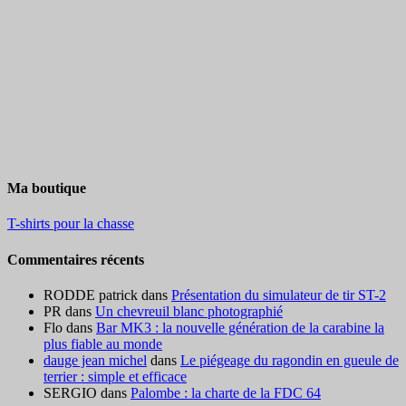
Ma boutique
T-shirts pour la chasse
Commentaires récents
RODDE patrick
dans
Présentation du simulateur de tir ST-2
PR
dans
Un chevreuil blanc photographié
Flo
dans
Bar MK3 : la nouvelle génération de la carabine la
plus fiable au monde
dauge jean michel
dans
Le piégeage du ragondin en gueule de
terrier : simple et efficace
SERGIO
dans
Palombe : la charte de la FDC 64