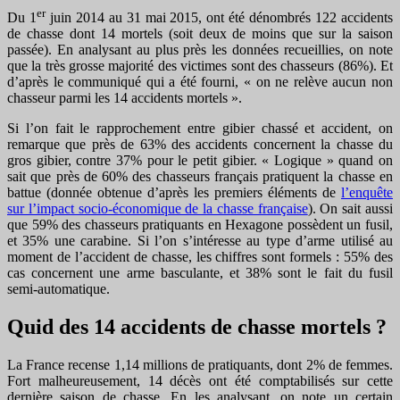
er
Du 1
juin 2014 au 31 mai 2015, ont été dénombrés 122 accidents
de chasse dont 14 mortels (soit deux de moins que sur la saison
passée). En analysant au plus près les données recueillies, on note
que la très grosse majorité des victimes sont des chasseurs (86%). Et
d’après le communiqué qui a été fourni, « on ne relève aucun non
chasseur parmi les 14 accidents mortels ».
Si l’on fait le rapprochement entre gibier chassé et accident, on
remarque que près de 63% des accidents concernent la chasse du
gros gibier, contre 37% pour le petit gibier. « Logique » quand on
sait que près de 60% des chasseurs français pratiquent la chasse en
battue (donnée obtenue d’après les premiers éléments de
l’enquête
sur l’impact socio-économique de la chasse française
). On sait aussi
que 59% des chasseurs pratiquants en Hexagone possèdent un fusil,
et 35% une carabine. Si l’on s’intéresse au type d’arme utilisé au
moment de l’accident de chasse, les chiffres sont formels : 55% des
cas concernent une arme basculante, et 38% sont le fait du fusil
semi-automatique.
Quid des 14 accidents de chasse mortels ?
La France recense 1,14 millions de pratiquants, dont 2% de femmes.
Fort malheureusement, 14 décès ont été comptabilisés sur cette
dernière saison de chasse. En les analysant, on note un certain