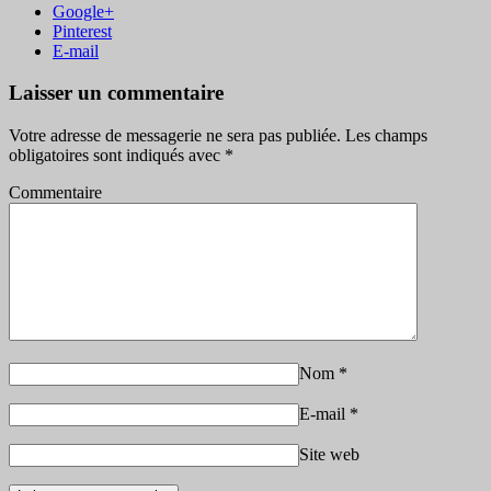
Google+
Pinterest
E-mail
Laisser un commentaire
Votre adresse de messagerie ne sera pas publiée.
Les champs
obligatoires sont indiqués avec
*
Commentaire
Nom
*
E-mail
*
Site web