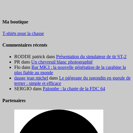
Ma boutique
T-shirts pour la chasse
Commentaires récents
RODDE patrick
dans
Présentation du simulateur de tir ST-2
PR
dans
Un chevreuil blanc photographié
Flo
dans
Bar MK3 : la nouvelle génération de la carabine la
plus fiable au monde
dauge jean michel
dans
Le piégeage du ragondin en gueule de
terrier : simple et efficace
SERGIO
dans
Palombe : la charte de la FDC 64
Partenaires