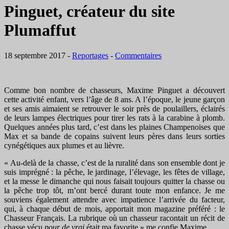
Pinguet, créateur du site
Plumaffut
18 septembre 2017
-
Reportages
-
Commentaires
Comme bon nombre de chasseurs, Maxime Pinguet a découvert
cette activité enfant, vers l’âge de 8 ans. A l’époque, le jeune garçon
et ses amis aimaient se retrouver le soir près de poulaillers, éclairés
de leurs lampes électriques pour tirer les rats à la carabine à plomb.
Quelques années plus tard, c’est dans les plaines Champenoises que
Max et sa bande de copains suivent leurs pères dans leurs sorties
cynégétiques aux plumes et au lièvre.
« Au-delà de la chasse, c’est de la ruralité dans son ensemble dont je
suis imprégné : la pêche, le jardinage, l’élevage, les fêtes de village,
et la messe le dimanche qui nous faisait toujours quitter la chasse ou
la pêche trop tôt, m’ont bercé durant toute mon enfance. Je me
souviens également attendre avec impatience l’arrivée du facteur,
qui, à chaque début de mois, apportait mon magazine préféré : le
Chasseur Français. La rubrique où un chasseur racontait un récit de
chasse vécu
pour de vrai
était ma favorite » me confie Maxime.