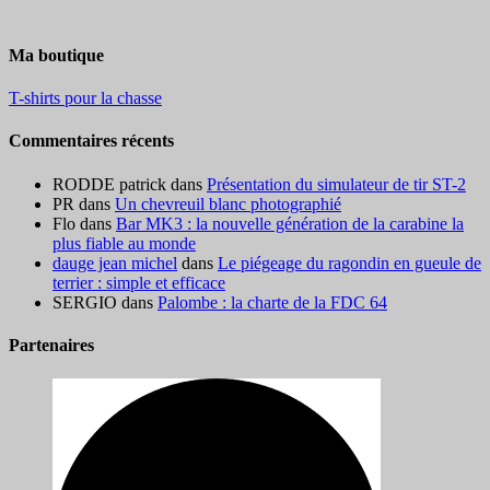
Ma boutique
T-shirts pour la chasse
Commentaires récents
RODDE patrick
dans
Présentation du simulateur de tir ST-2
PR
dans
Un chevreuil blanc photographié
Flo
dans
Bar MK3 : la nouvelle génération de la carabine la
plus fiable au monde
dauge jean michel
dans
Le piégeage du ragondin en gueule de
terrier : simple et efficace
SERGIO
dans
Palombe : la charte de la FDC 64
Partenaires