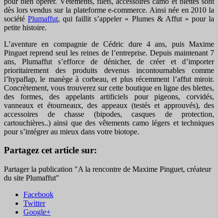
pour bien opérer. Vêtements, filets, accessoires camo et blettes sont
dès lors vendus sur la plateforme e-commerce. Ainsi née en 2010 la
société
Plumaffut
, qui faillit s’appeler « Plumes & Affut » pour la
petite histoire.
L’aventure en compagnie de Cédric dure 4 ans, puis Maxime
Pinguet reprend seul les reines de l’entreprise. Depuis maintenant 7
ans, Plumaffut s’efforce de dénicher, de créer et d’importer
prioritairement des produits devenus incontournables comme
l’hypaflap, le manège à corbeau, et plus récemment l’affut miroir.
Concrètement, vous trouverez sur cette boutique en ligne des blettes,
des formes, des appelants artificiels pour pigeons, corvidés,
vanneaux et étourneaux, des appeaux (testés et approuvés), des
accessoires de chasse (bipodes, casques de protection,
cartouchières..) ainsi que des vêtements camo légers et techniques
pour s’intégrer au mieux dans votre biotope.
Partagez cet article sur:
Partager la publication "A la rencontre de Maxime Pinguet, créateur
du site Plumaffut"
Facebook
Twitter
Google+