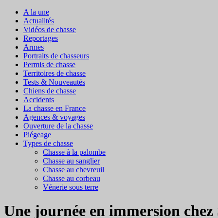
A la une
Actualités
Vidéos de chasse
Reportages
Armes
Portraits de chasseurs
Permis de chasse
Territoires de chasse
Tests & Nouveautés
Chiens de chasse
Accidents
La chasse en France
Agences & voyages
Ouverture de la chasse
Piégeage
Types de chasse
Chasse à la palombe
Chasse au sanglier
Chasse au chevreuil
Chasse au corbeau
Vénerie sous terre
Une journée en immersion chez