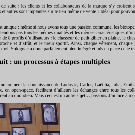
de suite : les clients et les collaborateurs de la marque s’y croisent 
 et autres sont implantés sur le lieu même de vente ! Idéal pour pouvoir
est unique : même si nous avons tous une passion commune, les biotopes 
attendons pas tous les mêmes qualités et les mêmes caractéristiques d’un
e 8 profils d’utilisateurs : le chasseur de petit gibier en plaine, le chas
approche et d’affût, et le tireur sportif. Ainsi, chaque vêtement, chaq
r moi, Solognac a donc parfaitement bien intégré et mis en place cette tra
it : un processus à étapes multiples
 notamment la connaissance de Ludovic, Carlos, Laëtitia, Julia, Emilie, 
x, en open-space, facilitent d’ailleurs les échanges entre tous les 
ent au quotidien. Mais ceci est un autre sujet… passons. J’ai face à moi 