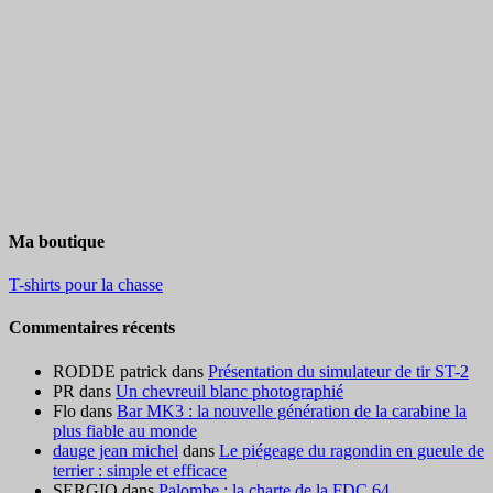
Ma boutique
T-shirts pour la chasse
Commentaires récents
RODDE patrick
dans
Présentation du simulateur de tir ST-2
PR
dans
Un chevreuil blanc photographié
Flo
dans
Bar MK3 : la nouvelle génération de la carabine la
plus fiable au monde
dauge jean michel
dans
Le piégeage du ragondin en gueule de
terrier : simple et efficace
SERGIO
dans
Palombe : la charte de la FDC 64