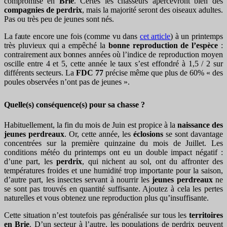
compromise en
Brie
. Certes les chasseurs apercevront bien des
compagnies de perdrix
, mais la majorité seront des oiseaux adultes.
Pas ou très peu de jeunes sont nés.
La faute encore une fois (comme vu dans
cet article
) à un printemps
très pluvieux qui a empêché la
bonne reproduction de l’espèce
:
contrairement aux bonnes années où l’indice de reproduction moyen
oscille entre 4 et 5, cette année le taux s’est effondré à 1,5 / 2 sur
différents secteurs. La
FDC 77
précise même que plus de 60% « des
poules observées n’ont pas de jeunes ».
Quelle(s) conséquence(s) pour sa chasse ?
Habituellement, la fin du mois de Juin est propice à la
naissance des
jeunes perdreaux
. Or, cette année, les
éclosions
se sont davantage
concentrées sur la première quinzaine du mois de Juillet. Les
conditions météo du printemps ont eu un double impact négatif :
d’une part, les
perdrix
, qui nichent au sol, ont du affronter des
températures froides et une humidité trop importante pour la saison,
d’autre part, les insectes servant à nourrir les
jeunes perdreaux
ne
se sont pas trouvés en quantité suffisante. Ajoutez à cela les pertes
naturelles et vous obtenez une reproduction plus qu’insuffisante.
Cette situation n’est toutefois pas généralisée sur tous les
territoires
en Brie
. D’un secteur à l’autre, les populations de perdrix peuvent