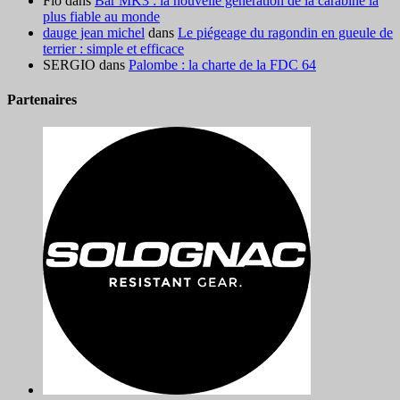
Flo
dans
Bar MK3 : la nouvelle génération de la carabine la
plus fiable au monde
dauge jean michel
dans
Le piégeage du ragondin en gueule de
terrier : simple et efficace
SERGIO
dans
Palombe : la charte de la FDC 64
Partenaires