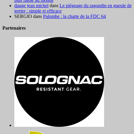
plus fiable au monde
dauge jean michel
dans
Le piégeage du ragondin en gueule de
terrier : simple et efficace
SERGIO
dans
Palombe : la charte de la FDC 64
Partenaires