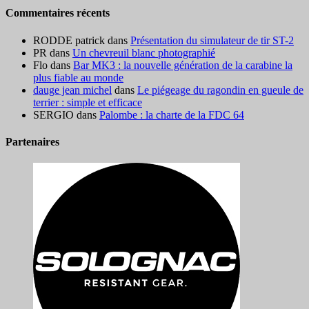
Commentaires récents
RODDE patrick
dans
Présentation du simulateur de tir ST-2
PR
dans
Un chevreuil blanc photographié
Flo
dans
Bar MK3 : la nouvelle génération de la carabine la
plus fiable au monde
dauge jean michel
dans
Le piégeage du ragondin en gueule de
terrier : simple et efficace
SERGIO
dans
Palombe : la charte de la FDC 64
Partenaires