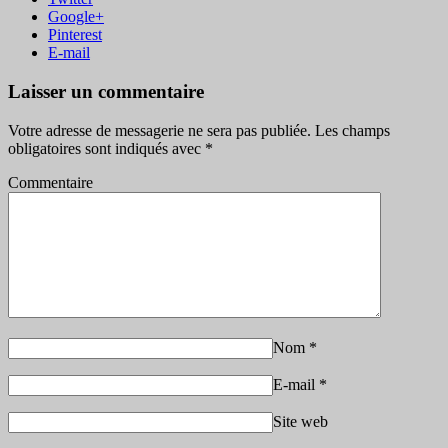
Google+
Pinterest
E-mail
Laisser un commentaire
Votre adresse de messagerie ne sera pas publiée.
Les champs
obligatoires sont indiqués avec
*
Commentaire
Nom
*
E-mail
*
Site web