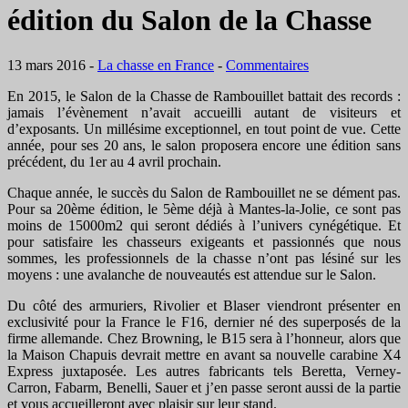
édition du Salon de la Chasse
13 mars 2016
-
La chasse en France
-
Commentaires
En 2015, le Salon de la Chasse de Rambouillet battait des records :
jamais l’évènement n’avait accueilli autant de visiteurs et
d’exposants. Un millésime exceptionnel, en tout point de vue. Cette
année, pour ses 20 ans, le salon proposera encore une édition sans
précédent, du 1er au 4 avril prochain.
Chaque année, le succès du Salon de Rambouillet ne se dément pas.
Pour sa 20ème édition, le 5ème déjà à Mantes-la-Jolie, ce sont pas
moins de 15000m2 qui seront dédiés à l’univers cynégétique. Et
pour satisfaire les chasseurs exigeants et passionnés que nous
sommes, les professionnels de la chasse n’ont pas lésiné sur les
moyens : une avalanche de nouveautés est attendue sur le Salon.
Du côté des armuriers, Rivolier et Blaser viendront présenter en
exclusivité pour la France le F16, dernier né des superposés de la
firme allemande. Chez Browning, le B15 sera à l’honneur, alors que
la Maison Chapuis devrait mettre en avant sa nouvelle carabine X4
Express juxtaposée. Les autres fabricants tels Beretta, Verney-
Carron, Fabarm, Benelli, Sauer et j’en passe seront aussi de la partie
et vous accueilleront avec plaisir sur leur stand.