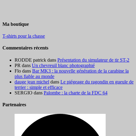
Ma boutique
T-shirts pour la chasse
Commentaires récents
RODDE patrick
dans
Présentation du simulateur de tir ST-2
PR
dans
Un chevreuil blanc photographié
Flo
dans
Bar MK3 : la nouvelle génération de la carabine la
plus fiable au monde
dauge jean michel
dans
Le piégeage du ragondin en gueule de
terrier : simple et efficace
SERGIO
dans
Palombe : la charte de la FDC 64
Partenaires