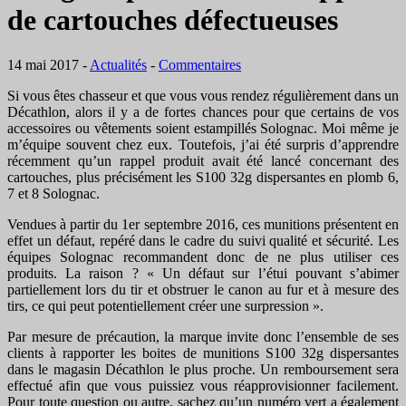
de cartouches défectueuses
14 mai 2017
-
Actualités
-
Commentaires
Si vous êtes chasseur et que vous vous rendez régulièrement dans un
Décathlon, alors il y a de fortes chances pour que certains de vos
accessoires ou vêtements soient estampillés Solognac. Moi même je
m’équipe souvent chez eux. Toutefois, j’ai été surpris d’apprendre
récemment qu’un rappel produit avait été lancé concernant des
cartouches, plus précisément les S100 32g dispersantes en plomb 6,
7 et 8 Solognac.
Vendues à partir du 1er septembre 2016, ces munitions présentent en
effet un défaut, repéré dans le cadre du suivi qualité et sécurité. Les
équipes Solognac recommandent donc de ne plus utiliser ces
produits. La raison ? « Un défaut sur l’étui pouvant s’abimer
partiellement lors du tir et obstruer le canon au fur et à mesure des
tirs, ce qui peut potentiellement créer une surpression ».
Par mesure de précaution, la marque invite donc l’ensemble de ses
clients à rapporter les boites de munitions S100 32g dispersantes
dans le magasin Décathlon le plus proche. Un remboursement sera
effectué afin que vous puissiez vous réapprovisionner facilement.
Pour toute question ou autre, sachez qu’un numéro vert a également