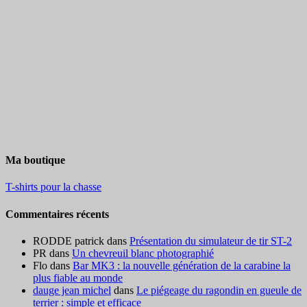
Ma boutique
T-shirts pour la chasse
Commentaires récents
RODDE patrick
dans
Présentation du simulateur de tir ST-2
PR
dans
Un chevreuil blanc photographié
Flo
dans
Bar MK3 : la nouvelle génération de la carabine la
plus fiable au monde
dauge jean michel
dans
Le piégeage du ragondin en gueule de
terrier : simple et efficace