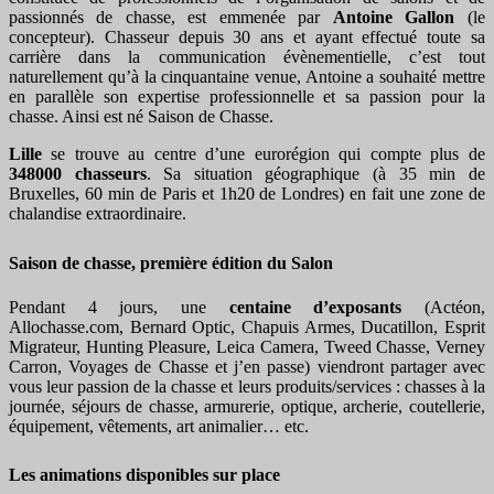
passionnés de chasse, est emmenée par
Antoine Gallon
(le
concepteur). Chasseur depuis 30 ans et ayant effectué toute sa
carrière dans la communication évènementielle, c’est tout
naturellement qu’à la cinquantaine venue, Antoine a souhaité mettre
en parallèle son expertise professionnelle et sa passion pour la
chasse. Ainsi est né Saison de Chasse.
Lille
se trouve au centre d’une eurorégion qui compte plus de
348000 chasseurs
. Sa situation géographique (à 35 min de
Bruxelles, 60 min de Paris et 1h20 de Londres) en fait une zone de
chalandise extraordinaire.
Saison de chasse, première édition du Salon
Pendant 4 jours, une
centaine d’exposants
(Actéon,
Allochasse.com, Bernard Optic, Chapuis Armes, Ducatillon, Esprit
Migrateur, Hunting Pleasure, Leica Camera, Tweed Chasse, Verney
Carron, Voyages de Chasse et j’en passe) viendront partager avec
vous leur passion de la chasse et leurs produits/services : chasses à la
journée, séjours de chasse, armurerie, optique, archerie, coutellerie,
équipement, vêtements, art animalier… etc.
Les animations disponibles sur place