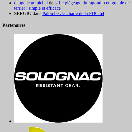
dauge jean michel
dans
Le piégeage du ragondin en gueule de
terrier : simple et efficace
SERGIO
dans
Palombe : la charte de la FDC 64
Partenaires