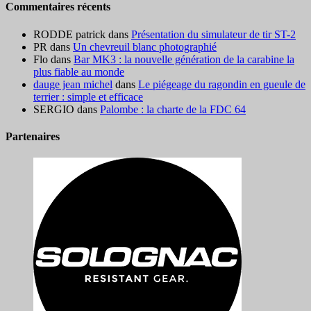
Commentaires récents
RODDE patrick
dans
Présentation du simulateur de tir ST-2
PR
dans
Un chevreuil blanc photographié
Flo
dans
Bar MK3 : la nouvelle génération de la carabine la
plus fiable au monde
dauge jean michel
dans
Le piégeage du ragondin en gueule de
terrier : simple et efficace
SERGIO
dans
Palombe : la charte de la FDC 64
Partenaires