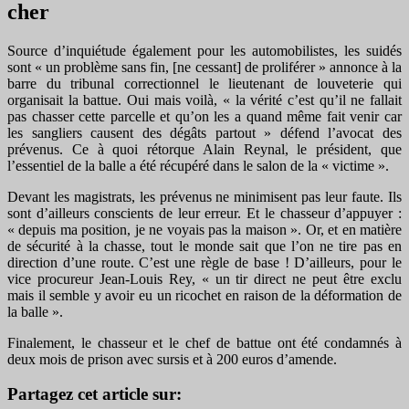
cher
Source d’inquiétude également pour les automobilistes, les suidés
sont « un problème sans fin, [ne cessant] de proliférer » annonce à la
barre du tribunal correctionnel le lieutenant de louveterie qui
organisait la battue. Oui mais voilà, « la vérité c’est qu’il ne fallait
pas chasser cette parcelle et qu’on les a quand même fait venir car
les sangliers causent des dégâts partout » défend l’avocat des
prévenus. Ce à quoi rétorque Alain Reynal, le président, que
l’essentiel de la balle a été récupéré dans le salon de la « victime ».
Devant les magistrats, les prévenus ne minimisent pas leur faute. Ils
sont d’ailleurs conscients de leur erreur. Et le chasseur d’appuyer :
« depuis ma position, je ne voyais pas la maison ». Or, et en matière
de sécurité à la chasse, tout le monde sait que l’on ne tire pas en
direction d’une route. C’est une règle de base ! D’ailleurs, pour le
vice procureur Jean-Louis Rey, « un tir direct ne peut être exclu
mais il semble y avoir eu un ricochet en raison de la déformation de
la balle ».
Finalement, le chasseur et le chef de battue ont été condamnés à
deux mois de prison avec sursis et à 200 euros d’amende.
Partagez cet article sur: