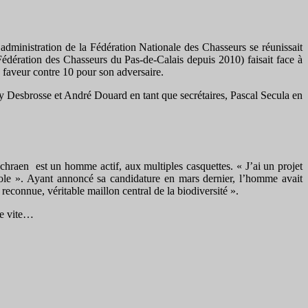
d’administration de la Fédération Nationale des Chasseurs se réunissait
 Fédération des Chasseurs du Pas-de-Calais depuis 2010) faisait face à
 faveur contre 10 pour son adversaire.
y Desbrosse et André Douard en tant que secrétaires, Pascal Secula en
Schraen est un homme actif, aux multiples casquettes. « J’ai un projet
vole ». Ayant annoncé sa candidature en mars dernier, l’homme avait
reconnue, véritable maillon central de la biodiversité ».
se vite…