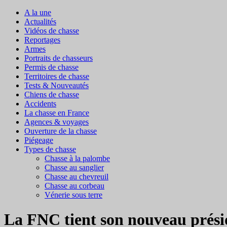
A la une
Actualités
Vidéos de chasse
Reportages
Armes
Portraits de chasseurs
Permis de chasse
Territoires de chasse
Tests & Nouveautés
Chiens de chasse
Accidents
La chasse en France
Agences & voyages
Ouverture de la chasse
Piégeage
Types de chasse
Chasse à la palombe
Chasse au sanglier
Chasse au chevreuil
Chasse au corbeau
Vénerie sous terre
La FNC tient son nouveau présid