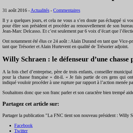
31 août 2016
-
Actualités
-
Commentaires
Il y a quelques jours, et cela ne vous a s’en doute pas échappé si vou
pour élire son président et procéder au renouvellement de son burea
Jean-Marc Delcasso. Et c’est seulement par 6 voix d’écart que l’élect
Ont notamment été élus ce 24 août : Alain Durand en tant que Vice-pr
tant que Trésorier et Alain Hurtevent en qualité de Trésorier adjoint.
Willy Schraen : le défenseur d’une chasse 
A la fois chef d’entreprise, père de trois enfants, conseiller munici
pour la chasse française » dit-il. « Je fais partie de ces gens qu
indiqué vouloir procéder à une rupture par rapport à l’action menée par
Souhaitons donc que son franc parler et son caractère bien trempé aide
Partagez cet article sur:
Partager la publication "La FNC tient son nouveau président : Willy 
Facebook
Twitter