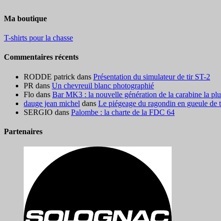
Ma boutique
T-shirts pour la chasse
Commentaires récents
RODDE patrick
dans
Présentation du simulateur de tir ST-2
PR
dans
Un chevreuil blanc photographié
Flo
dans
Bar MK3 : la nouvelle génération de la carabine la pl
dauge jean michel
dans
Le piégeage du ragondin en gueule de ter
SERGIO
dans
Palombe : la charte de la FDC 64
Partenaires