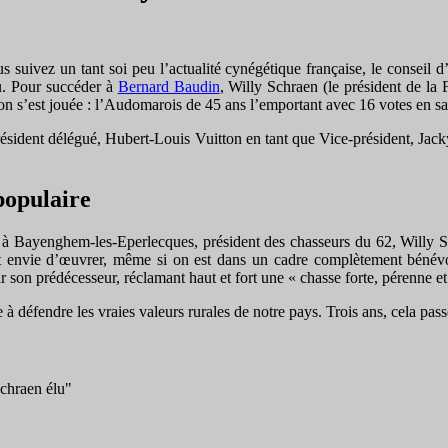
s suivez un tant soi peu l’actualité cynégétique française, le conseil 
u. Pour succéder à
Bernard Baudin
, Willy Schraen (le président de la
ion s’est jouée : l’Audomarois de 45 ans l’emportant avec 16 votes en sa
ésident délégué, Hubert-Louis Vuitton en tant que Vice-président, Jack
populaire
pal à Bayenghem-les-Eperlecques, président des chasseurs du 62, Willy 
i ont envie d’œuvrer, même si on est dans un cadre complètement béné
 son prédécesseur, réclamant haut et fort une « chasse forte, pérenne et 
 à défendre les vraies valeurs rurales de notre pays. Trois ans, cela pas
Schraen élu"