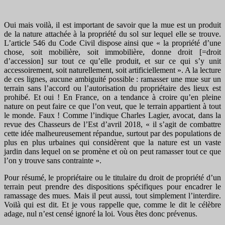
Oui mais voilà, il est important de savoir que la mue est un produit
de la nature attachée à la propriété du sol sur lequel elle se trouve.
L’article 546 du Code Civil dispose ainsi que « la propriété d’une
chose, soit mobilière, soit immobilière, donne droit [=droit
d’accession] sur tout ce qu’elle produit, et sur ce qui s’y unit
accessoirement, soit naturellement, soit artificiellement ». A la lecture
de ces lignes, aucune ambiguité possible : ramasser une mue sur un
terrain sans l’accord ou l’autorisation du propriétaire des lieux est
prohibé. Et oui ! En France, on a tendance à croire qu’en pleine
nature on peut faire ce que l’on veut, que le terrain appartient à tout
le monde. Faux ! Comme l’indique Charles Lagier, avocat, dans la
revue des Chasseurs de l’Est d’avril 2018, « il s’agit de combattre
cette idée malheureusement répandue, surtout par des populations de
plus en plus urbaines qui considèrent que la nature est un vaste
jardin dans lequel on se promène et où on peut ramasser tout ce que
l’on y trouve sans contrainte ».
Pour résumé, le propriétaire ou le titulaire du droit de propriété d’un
terrain peut prendre des dispositions spécifiques pour encadrer le
ramassage des mues. Mais il peut aussi, tout simplement l’interdire.
Voilà qui est dit. Et je vous rappelle que, comme le dit le célèbre
adage, nul n’est censé ignoré la loi. Vous êtes donc prévenus.