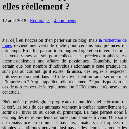
elles réellement ?
12 août 2018
-
Reportages
-
4 comments
J’ai déjà eu l’occasion d’en parler sur ce blog, mais
la recherche de
mues
devient une véritable quête pour certains aux prémices du
printemps. En effet, parcourir en long en large et en travers la forêt,
les yeux vissés au sol pour collecter les précieux trophées, est
incontestablement une affaire de passionnés. Toutefois, je suis
certain que bon nombre d’individus s’adonnant à cette pratique ne
sont pas au courant qu’il existe, là aussi, des règles à respecter,
notifiées notamment dans le Code Civil. Peut-on ramasser une mue
n’importe où ? A qui appartient-elle réellement ? Que risque-t-on en
cas de non respect de la réglementation ? Eléments de réponse dans
cet article.
Phénomène physiologique propre aux mammifères tel le brocard ou
le cerf, les bois de ces animaux viennent à tomber naturellement au
sortir de l’hiver ou au début du printemps. La mue permet donc à
ces ongulés de refaire leurs ramures pour l’année à venir. Une sorte
de renaissance en somme. Chasseurs, amateurs de trophées ou
simples scientifiques peuvent ainsi passer des heures à arpenter les