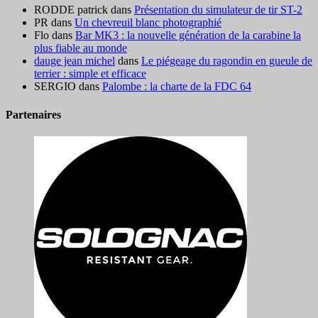
RODDE patrick
dans
Présentation du simulateur de tir ST-2
PR
dans
Un chevreuil blanc photographié
Flo
dans
Bar MK3 : la nouvelle génération de la carabine la
plus fiable au monde
dauge jean michel
dans
Le piégeage du ragondin en gueule de
terrier : simple et efficace
SERGIO
dans
Palombe : la charte de la FDC 64
Partenaires