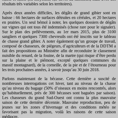
résultats très variables selon les territoires).
Après deux années difficiles, les dégâts de grand gibier sont en
baisse : 66 hectares de surfaces détruites en céréales, et 20 hectares
en prairies. Un seul bémol à noter, les quelques dossiers de dégâts
sur vignes qui ont tous été indemnisés (chose rare pour le signaler).
Sur le plan des prélèvements, au 1er mars 2015, plus de 3100
sangliers et quelques 7300 chevreuils ont été inscrits sur le tableau
de chasse grand gibier. A noter également qu’un groupe de travail,
composé de chasseurs, de piégeurs, d’agriculteurs et de la DDTM a
fait des propositions au Ministère afin de reconduire le classement
nuisible du renard, de la fouine, de la martre (qui risque d’être perdu
sur la plaine et le piémont, excepté quelques communes du
massif montagnard), de la corneille, de la pie et de l’étourneau pour
les trois prochaines années, à savoir jusqu’au 30 juin 2018.
Parlons maintenant de la bécasse. Cette dernière a suscité de
nombreuses interrogations cet hiver, tant au niveau de la chasse
qu’au niveau du bagage (50% d’oiseaux en moins rencontrés, alors
qu’habituellement, près de 300 bécasses sont baguées par saison).
Les chasseurs du grand Sud-Ouest ont connu la plus mauvaise
saison de cette dernière décennie. Mauvaise reproduction, peu de
jeunes sur les zones d’hivernage et des conditions météo ne
favorisant pas la migration, voilà les raisons de cette saison
médiocre.