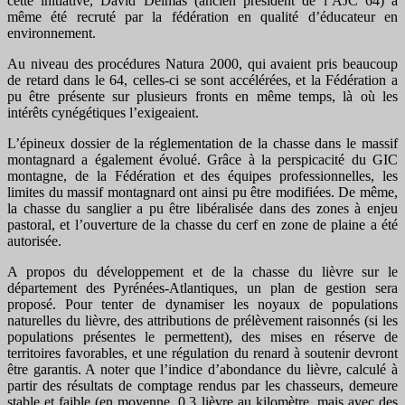
cette initiative, David Delmas (ancien président de l’AJC 64) a
même été recruté par la fédération en qualité d’éducateur en
environnement.
Au niveau des procédures Natura 2000, qui avaient pris beaucoup
de retard dans le 64, celles-ci se sont accélérées, et la Fédération a
pu être présente sur plusieurs fronts en même temps, là où les
intérêts cynégétiques l’exigeaient.
L’épineux dossier de la réglementation de la chasse dans le massif
montagnard a également évolué. Grâce à la perspicacité du GIC
montagne, de la Fédération et des équipes professionnelles, les
limites du massif montagnard ont ainsi pu être modifiées. De même,
la chasse du sanglier a pu être libéralisée dans des zones à enjeu
pastoral, et l’ouverture de la chasse du cerf en zone de plaine a été
autorisée.
A propos du développement et de la chasse du lièvre sur le
département des Pyrénées-Atlantiques, un plan de gestion sera
proposé. Pour tenter de dynamiser les noyaux de populations
naturelles du lièvre, des attributions de prélèvement raisonnés (si les
populations présentes le permettent), des mises en réserve de
territoires favorables, et une régulation du renard à soutenir devront
être garantis. A noter que l’indice d’abondance du lièvre, calculé à
partir des résultats de comptage rendus par les chasseurs, demeure
stable et faible (en moyenne, 0,3 lièvre au kilomètre, mais avec des