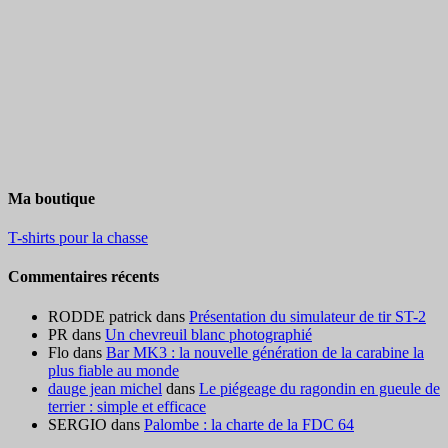
Ma boutique
T-shirts pour la chasse
Commentaires récents
RODDE patrick
dans
Présentation du simulateur de tir ST-2
PR
dans
Un chevreuil blanc photographié
Flo
dans
Bar MK3 : la nouvelle génération de la carabine la
plus fiable au monde
dauge jean michel
dans
Le piégeage du ragondin en gueule de
terrier : simple et efficace
SERGIO
dans
Palombe : la charte de la FDC 64