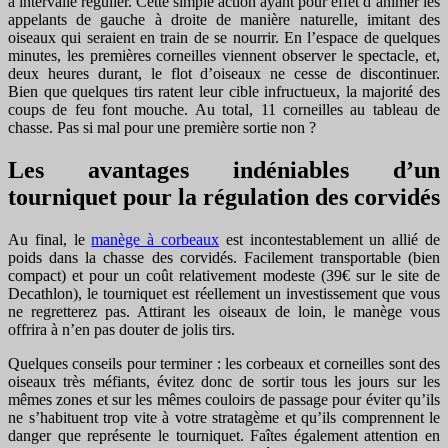
à intervalle régulier. Cette simple action ayant pour effet d’animer les
appelants de gauche à droite de manière naturelle, imitant des
oiseaux qui seraient en train de se nourrir. En l’espace de quelques
minutes, les premières corneilles viennent observer le spectacle, et,
deux heures durant, le flot d’oiseaux ne cesse de discontinuer.
Bien que quelques tirs ratent leur cible infructueux, la majorité des
coups de feu font mouche. Au total, 11 corneilles au tableau de
chasse. Pas si mal pour une première sortie non ?
Les avantages indéniables d’un
tourniquet pour la régulation des corvidés
Au final, le
manège à corbeaux
est incontestablement un allié de
poids dans la chasse des corvidés. Facilement transportable (bien
compact) et pour un coût relativement modeste (39€ sur le site de
Decathlon), le tourniquet est réellement un investissement que vous
ne regretterez pas. Attirant les oiseaux de loin, le manège vous
offrira à n’en pas douter de jolis tirs.
Quelques conseils pour terminer : les corbeaux et corneilles sont des
oiseaux très méfiants, évitez donc de sortir tous les jours sur les
mêmes zones et sur les mêmes couloirs de passage pour éviter qu’ils
ne s’habituent trop vite à votre stratagème et qu’ils comprennent le
danger que représente le tourniquet. Faîtes également attention en