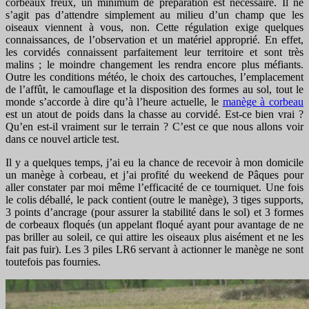
corbeaux freux, un minimum de préparation est nécessaire. Il ne
s’agit pas d’attendre simplement au milieu d’un champ que les
oiseaux viennent à vous, non. Cette régulation exige quelques
connaissances, de l’observation et un matériel approprié. En effet,
les corvidés connaissent parfaitement leur territoire et sont très
malins ; le moindre changement les rendra encore plus méfiants.
Outre les conditions météo, le choix des cartouches, l’emplacement
de l’affût, le camouflage et la disposition des formes au sol, tout le
monde s’accorde à dire qu’à l’heure actuelle, le
manège à corbeau
est un atout de poids dans la chasse au corvidé. Est-ce bien vrai ?
Qu’en est-il vraiment sur le terrain ? C’est ce que nous allons voir
dans ce nouvel article test.
Il y a quelques temps, j’ai eu la chance de recevoir à mon domicile
un manège à corbeau, et j’ai profité du weekend de Pâques pour
aller constater par moi même l’efficacité de ce tourniquet. Une fois
le colis déballé, le pack contient (outre le manège), 3 tiges supports,
3 points d’ancrage (pour assurer la stabilité dans le sol) et 3 formes
de corbeaux floqués (un appelant floqué ayant pour avantage de ne
pas briller au soleil, ce qui attire les oiseaux plus aisément et ne les
fait pas fuir). Les 3 piles LR6 servant à actionner le manège ne sont
toutefois pas fournies.