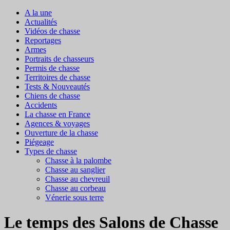
A la une
Actualités
Vidéos de chasse
Reportages
Armes
Portraits de chasseurs
Permis de chasse
Territoires de chasse
Tests & Nouveautés
Chiens de chasse
Accidents
La chasse en France
Agences & voyages
Ouverture de la chasse
Piégeage
Types de chasse
Chasse à la palombe
Chasse au sanglier
Chasse au chevreuil
Chasse au corbeau
Vénerie sous terre
Le temps des Salons de Chasse