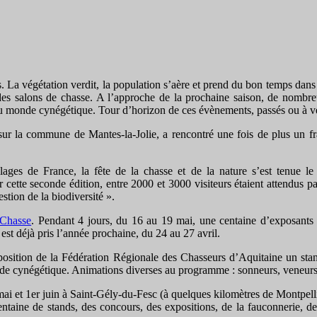
. La végétation verdit, la population s’aère et prend du bon temps dans le
mps des salons de chasse. A l’approche de la prochaine saison, de nomb
s du monde cynégétique. Tour d’horizon de ces évènements, passés ou à ve
 sur la commune de Mantes-la-Jolie, a rencontré une fois de plus un fr
ges de France, la fête de la chasse et de la nature s’est tenue l
cette seconde édition, entre 2000 et 3000 visiteurs étaient attendus pa
stion de la biodiversité ».
 Chasse
. Pendant 4 jours, du 16 au 19 mai, une centaine d’exposants on
est déjà pris l’année prochaine, du 24 au 27 avril.
position de la Fédération Régionale des Chasseurs d’Aquitaine un sta
onde cynégétique. Animations diverses au programme : sonneurs, veneur
mai et 1er juin à Saint-Gély-du-Fesc (à quelques kilomètres de Montpe
e centaine de stands, des concours, des expositions, de la fauconnerie