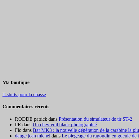
Ma boutique
T-shirts pour la chasse
Commentaires récents
RODDE patrick
dans
Présentation du simulateur de tir ST-2
PR
dans
Un chevreuil blanc photographié
Flo
dans
Bar MK3 : la nouvelle génération de la carabine la pl
dauge jean michel
dans
Le piégeage du ragondin en gueule de ter