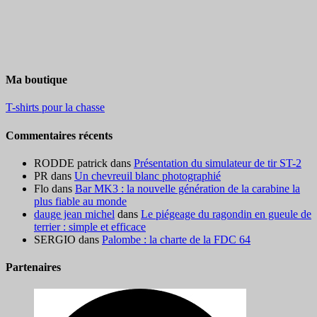
Ma boutique
T-shirts pour la chasse
Commentaires récents
RODDE patrick
dans
Présentation du simulateur de tir ST-2
PR
dans
Un chevreuil blanc photographié
Flo
dans
Bar MK3 : la nouvelle génération de la carabine la
plus fiable au monde
dauge jean michel
dans
Le piégeage du ragondin en gueule de
terrier : simple et efficace
SERGIO
dans
Palombe : la charte de la FDC 64
Partenaires